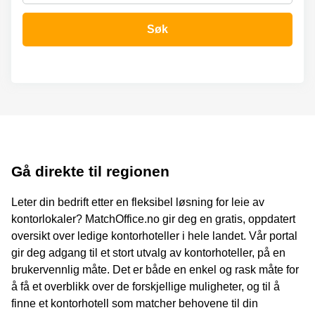
Oslo
Fjordalléen
Virtuelt
Søk
16 Oslo
kontor
Oslo
Nydalsveien
28 Oslo
Coworking
Bergen
Fridtjof
Nansen
Kontor
plass 4
Bergen
Oslo
Møterom
Hagaløkkveien
Bergen
13 Asker
Gå direkte til regionen
Næringslokaler
Martin
til leie
Linges
Leter din bedrift etter en fleksibel løsning for leie av
Trondheim
vei 25
kontorlokaler? MatchOffice.no gir deg en gratis, oppdatert
Fornebu
oversikt over ledige kontorhoteller i hele landet. Vår portal
Kontorhotell
Trondheim
Lysaker
gir deg adgang til et stort utvalg av kontorhoteller, på en
Torg 5
brukervennlig måte. Det er både en enkel og rask måte for
Kontorfellesskap
Bærum
Trondheim
å få et overblikk over de forskjellige muligheter, og til å
Professor
finne et kontorhotell som matcher behovene til din
Leie
Kohts