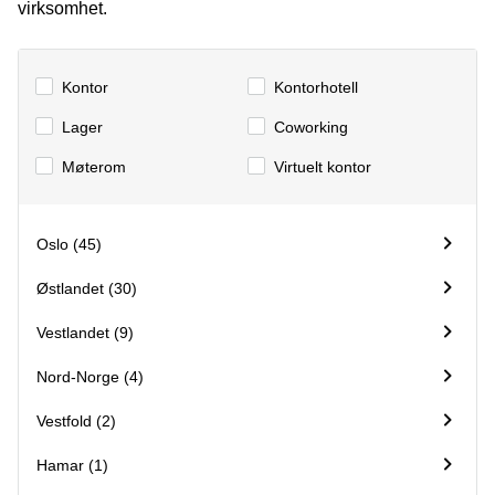
virksomhet.
kontor
vei 9
Trondheim
Lysaker
Leie
Strandveien
Kontor
Kontorhotell
kontor
6 Drammen
Drammen
Lager
Сoworking
Lars
Leie
Hilles
kontor
Møterom
Virtuelt kontor
gate 30
Bærum
Bergen
Coworking
Kasperveien
Bærum
Oslo (45)
1 Våler
Leie
Meierigata
Østlandet (30)
kontor
14
Eidsvoll
Elverum
Vestlandet (9)
Hammerstadvegen
Nord-Norge (4)
2 Eidsvoll
Brattørkaia
Vestfold (2)
17A
Trondheim
Hamar (1)