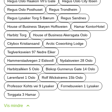
Regus Oslo Haakon VII's Gate
Regus Oslo City Ibsen
Regus Oslo Posthuset
Regus Trondheim
Regus Lysaker Torg 5 Bærum
Regus Sandnes
House of Business Skøyen Hoffsveien
Hamar KontorHotel
Harbitz Torg
House of Business Akersgata Oslo
Citybox Kristiansand
Arctic Coworking Lodge
Teglverksveien 97 Nedre Eiker
Hammerstadvegen 2 Eidsvoll
Nydalsveien 28 Oslo
Harbitzalléen 5 Oslo
Biskop Gunnerus Gate 14 Oslo
Lørenfaret 1 Oslo
Rolf Wickstrøms 15b Oslo
Professor Kohts vei 9 Lysaker
Fornebuveien 1 Lysaker
Torggata 3 Hamar
Vis mindre