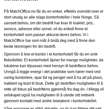
På MatchOffice.no får du en enkel, effektiv oversikt over et
stort utvalg av alle slags kontorhoteller i hele Norge. Så
uansett behov, om din bedrift har krav til loaklet, pris,
service, adresse eller annet, vil du enkelt finne et
kontorhotell som passer akkurat deres behov. Vi i
MatchOffice har som mål å bistå deg med å finne den
beste løsningen for din bedrift.
Gjennom å leie et kontor i et kontorhotell får du en unik
fleksibilitet. Et kontorhotell åpner for mange muligheter, da
lokalene kan tilpasses med hensyn til bedriftens behov.
Unngå å legge energi i det praktiske som hører med ved
vanlig kontorleie, spar tid og penger ved å ha alt på plass,
møblert og klart til bruk. Dette gir bedriften muligheten til å
rette all fokus på bedriftens gjøremål fra dag én. I tillegg vil
selskapet også ha muligheten til å utvide sitt nettverk
gjennom kontakt med andre leietakere i kontorhotellet.
Våre annonser er alltid aktuelle, og du kan filtrere ditt søk