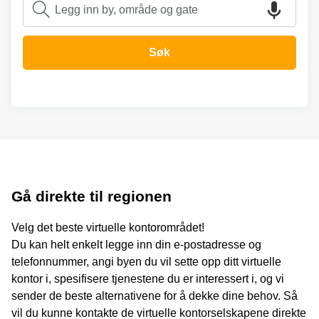
Oslo
Fjordalléen
Virtuelt
16 Oslo
kontor
Søk
Oslo
Nydalsveien
28 Oslo
Coworking
Bergen
Fridtjof
Nansen
Kontor
plass 4
Bergen
Oslo
Møterom
Hagaløkkveien
Bergen
13 Asker
Næringslokaler
Martin
Gå direkte til regionen
til leie
Linges
Trondheim
vei 25
Velg det beste virtuelle kontorområdet!
Fornebu
Kontorhotell
Du kan helt enkelt legge inn din e-postadresse og
Trondheim
Lysaker
telefonnummer, angi byen du vil sette opp ditt virtuelle
Torg 5
Kontorfellesskap
kontor i, spesifisere tjenestene du er interessert i, og vi
Bærum
Trondheim
sender de beste alternativene for å dekke dine behov. Så
Professor
vil du kunne kontakte de virtuelle kontorselskapene direkte
Leie
Kohts