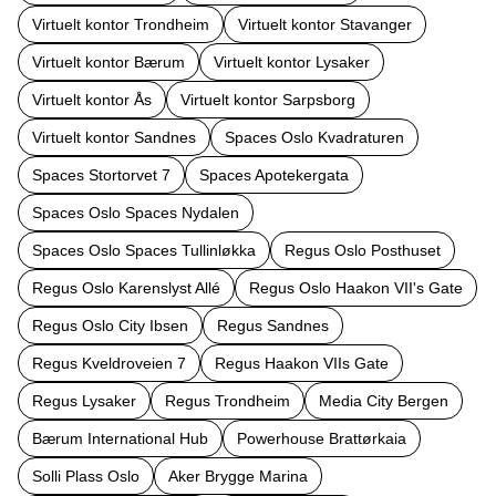
Virtuelt kontor Trondheim
Virtuelt kontor Stavanger
Virtuelt kontor Bærum
Virtuelt kontor Lysaker
Virtuelt kontor Ås
Virtuelt kontor Sarpsborg
Virtuelt kontor Sandnes
Spaces Oslo Kvadraturen
Spaces Stortorvet 7
Spaces Apotekergata
Spaces Oslo Spaces Nydalen
Spaces Oslo Spaces Tullinløkka
Regus Oslo Posthuset
Regus Oslo Karenslyst Allé
Regus Oslo Haakon VII's Gate
Regus Oslo City Ibsen
Regus Sandnes
Regus Kveldroveien 7
Regus Haakon VIIs Gate
Regus Lysaker
Regus Trondheim
Media City Bergen
Bærum International Hub
Powerhouse Brattørkaia
Solli Plass Oslo
Aker Brygge Marina