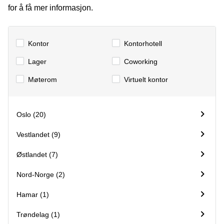
kontor
vei 9
for å få mer informasjon.
Trondheim
Lysaker
Leie
Strandveien
kontor
6 Drammen
Kontor
Kontorhotell
Drammen
Lars
Lager
Сoworking
Leie
Hilles
kontor
gate 30
Møterom
Virtuelt kontor
Bærum
Bergen
Coworking
Kasperveien
Bærum
1 Våler
Oslo (20)
Leie
Meierigata
Vestlandet (9)
kontor
14
Eidsvoll
Elverum
Østlandet (7)
Hammerstadvegen
2 Eidsvoll
Nord-Norge (2)
Brattørkaia
Hamar (1)
17A
Trondheim
Trøndelag (1)