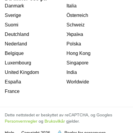
Danmark
Italia
Sverige
Österreich
Suomi
Schweiz
Deutchland
Україна
Nederland
Polska
Belgique
Hong Kong
Luxembourg
Singapore
United Kingdom
India
España
Worldwide
France
Dette nettstedet er beskyttet av reCAPTCHA, og Googles
Personvernregler
og
Bruksvilkår
gjelder.
Hjelp
Copyright
2026
Regler for personvern