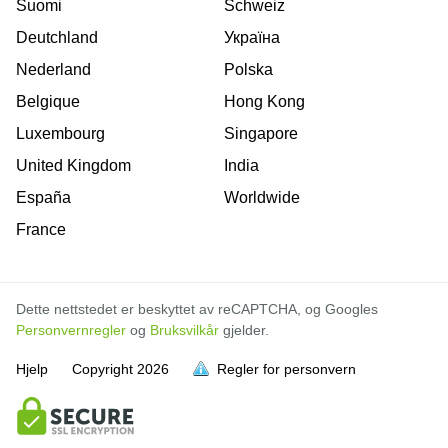
Suomi
Schweiz
Deutchland
Україна
Nederland
Polska
Belgique
Hong Kong
Luxembourg
Singapore
United Kingdom
India
España
Worldwide
France
Dette nettstedet er beskyttet av reCAPTCHA, og Googles
Personvernregler
og
Bruksvilkår
gjelder.
Hjelp
Copyright
2026
Regler for personvern
er full
er full
er full
er full
er full