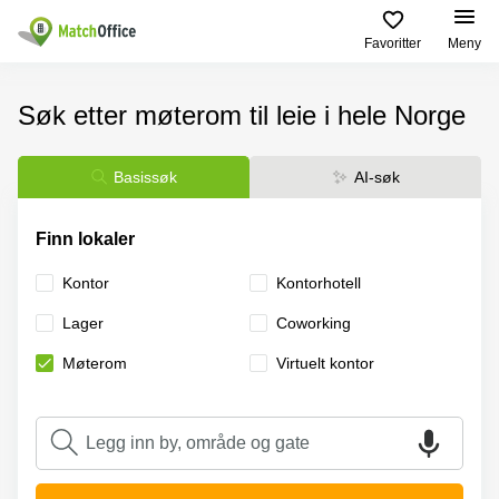
Favoritter
Meny
Leie/utleie
Søk etter møterom til leie i hele Norge
Hjelp
Produktsider
Populære
Populære
Byer
søk
Basissøk
AI-søk
Kontor
Om oss
Næringslokaler
Innspurten
Kontorfellesskap
til leie Oslo
11 Oslo
Finn lokaler
Opprett annonse
Kontorhoteller
Kontorhotell
Hoffsveien
Kontor
Kontorhotell
Oslo
1 Oslo
Virtuelt
Pris
Lager
Сoworking
kontor
Coworking
Henrik
Oslo
Ibsens
Møterom
Virtuelt kontor
Lager
gate
Logg inn
Leie
90
Møterom
kontor
Oslo
Oslo
Nedre
Leie
Slottsgate
møterom
4m Oslo