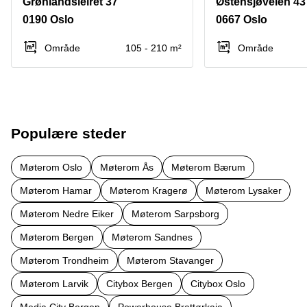
Grønlandsleiret 37
Østensjøveien 43
0190 Oslo
0667 Oslo
Område
105 - 210 m²
Område
Populære steder
Møterom Oslo
Møterom Ås
Møterom Bærum
Møterom Hamar
Møterom Kragerø
Møterom Lysaker
Møterom Nedre Eiker
Møterom Sarpsborg
Møterom Bergen
Møterom Sandnes
Møterom Trondheim
Møterom Stavanger
Møterom Larvik
Citybox Bergen
Citybox Oslo
Media City Bergen
Powerhouse Brattørkaia