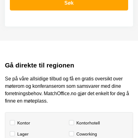
Oslo
Søk
Fjordalléen
Virtuelt
16 Oslo
kontor
Oslo
Nydalsveien
28 Oslo
Coworking
Bergen
Fridtjof
Nansen
Kontor
plass 4
Bergen
Oslo
Gå direkte til regionen
Møterom
Hagaløkkveien
Bergen
13 Asker
Se på våre allsidige tilbud og få en gratis oversikt over
Næringslokaler
Martin
møterom og konferanserom som samsvarer med dine
til leie
Linges
Trondheim
forretningsbehov. MatchOffice.no gjør det enkelt for deg å
vei 25
Fornebu
finne en møteplass.
Kontorhotell
Trondheim
Lysaker
Torg 5
Kontorfellesskap
Bærum
Kontor
Kontorhotell
Trondheim
Professor
Lager
Сoworking
Leie
Kohts