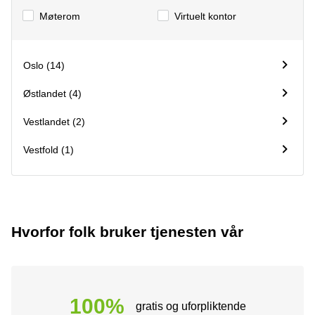
kontor
vei 9
Møterom
Virtuelt kontor
Trondheim
Lysaker
Leie
Strandveien
kontor
6 Drammen
Oslo (14)
Drammen
Lars
Leie
Østlandet (4)
Hilles
kontor
gate 30
Bærum
Bergen
Vestlandet (2)
Coworking
Kasperveien
Vestfold (1)
Bærum
1 Våler
Leie
Meierigata
kontor
14
Eidsvoll
Elverum
Hvorfor folk bruker tjenesten vår
Hammerstadvegen
2 Eidsvoll
Brattørkaia
17A
Trondheim
100%
gratis og uforpliktende