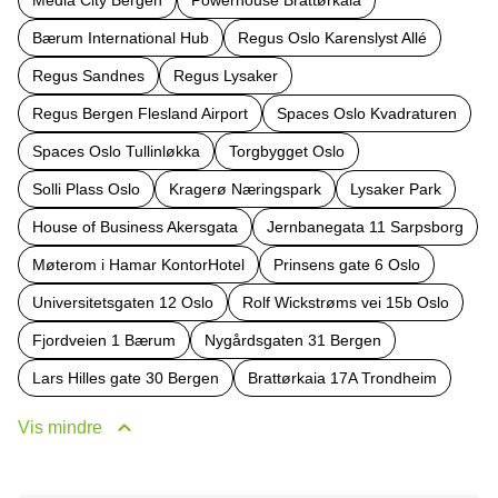
Bærum International Hub
Regus Oslo Karenslyst Allé
Regus Sandnes
Regus Lysaker
Regus Bergen Flesland Airport
Spaces Oslo Kvadraturen
Spaces Oslo Tullinløkka
Torgbygget Oslo
Solli Plass Oslo
Kragerø Næringspark
Lysaker Park
House of Business Akersgata
Jernbanegata 11 Sarpsborg
Møterom i Hamar KontorHotel
Prinsens gate 6 Oslo
Universitetsgaten 12 Oslo
Rolf Wickstrøms vei 15b Oslo
Fjordveien 1 Bærum
Nygårdsgaten 31 Bergen
Lars Hilles gate 30 Bergen
Brattørkaia 17A Trondheim
Vis mindre