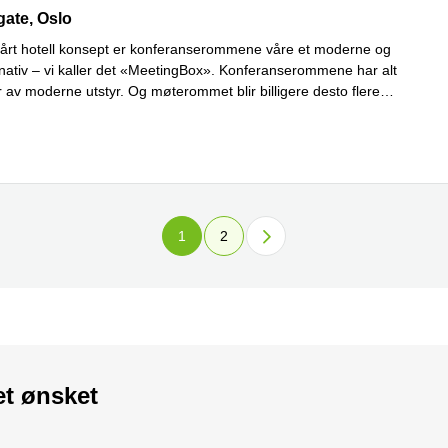
te, 6, Oslo
gate, Oslo
vårt hotell konsept er konferanserommene våre et moderne og
ernativ – vi kaller det «MeetingBox». Konferanserommene har alt
 av moderne utstyr. Og møterommet blir billigere desto flere
Les mer
...
1
2
et ønsket