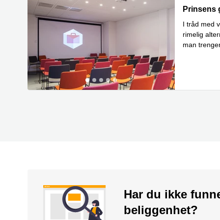
Prinsens ga
Prinsens 
I tråd med 
rimelig alt
man trenger
datoer og/el
Har du ikke funn
beliggenhet?