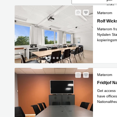
side
Møterom
Rolf Wicks
Rolf Wick
Møterom fra
Nydalen Stas
kopieringsmu
Les mer
Møterom
Fridtjof Na
Fridtjof 
Get access t
have offices
Nationalthea
Les mer