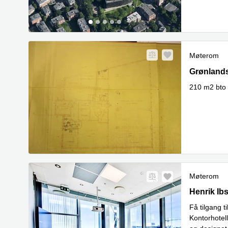
Møterom
Grønlandsl
Grønlands
210 m2 bto p
Møterom
Henrik Ibs
Henrik Ib
Få tilgang t
Kontorhotell