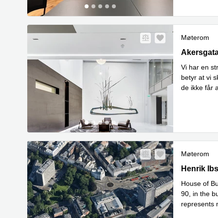
Møterom
Akersgata 
Akersgata
Vi har en st
betyr at vi s
de ikke får 
Les m
ku
...
Møterom
Henrik Ibse
Henrik Ib
House of Bus
90, in the b
represents 
Les mer