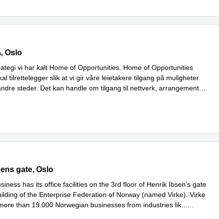
51, Oslo
, Oslo
rategi vi har kalt Home of Opportunities. Home of Opportunities
kal tilrettelegger slik at vi gir våre leietakere tilgang på muligheter
andre steder. Det kan handle om tilgang til nettverk, arrangementer,
er
n’s gate 90, Oslo
sens gate, Oslo
iness has its office facilities on the 3rd floor of Henrik Ibsen’s gate
uilding of the Enterprise Federation of Norway (named Virke). Virke
more than 19.000 Norwegian businesses from industries lik
...