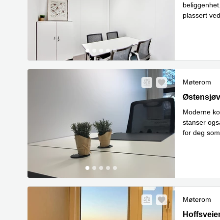
beliggenhet.
plassert ve
Les me
D
...
Møterom
Østensjøve
Østensjøv
Moderne kon
stanser også
for deg som
Eiendom
...
Møterom
Hoffsveien
Hoffsveie