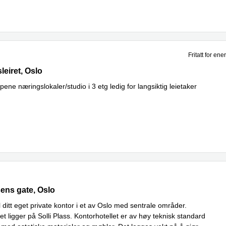
Fritatt for en
eiret 37, Oslo
leiret, Oslo
ene næringslokaler/studio i 3 etg ledig for langsiktig leietaker
ens gate 90, Oslo
sens gate, Oslo
il ditt eget private kontor i et av Oslo med sentrale områder.
et ligger på Solli Plass. Kontorhotellet er av høy teknisk standard