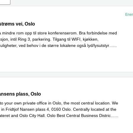
Ener
trøms vei 15b, Oslo
strøms vei, Oslo
 mindre rom opp til store konferenserom. Bra forbindelse med
jon, intil Ring 3, parkering. Tilgang til WIFI, kjøkken,
ligheter, ved behov i de større lokalene også lyd/lysutstyr
...
nsen plass 4, Oslo
Nansens plass, Oslo
o your own private office in Oslo, the most central location. We
 in Fridtjof Nansen plass 4, 0160 Oslo. Centrally located at the
teret and Oslo City Hall. Oslo Best Central Business Distric
...