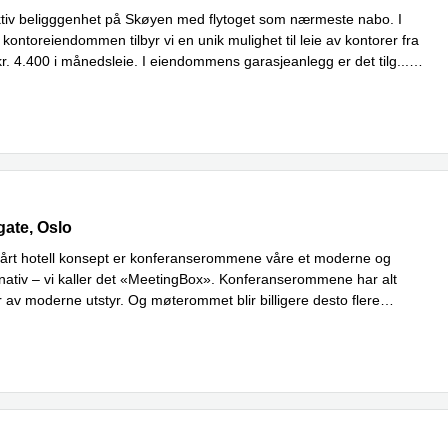
ktiv beligggenhet på Skøyen med flytoget som nærmeste nabo. I
 kontoreiendommen tilbyr vi en unik mulighet til leie av kontorer fra
kr. 4.400 i månedsleie. I eiendommens garasjeanlegg er det tilg
...
ate 6, Oslo
gate, Oslo
vårt hotell konsept er konferanserommene våre et moderne og
ernativ – vi kaller det «MeetingBox». Konferanserommene har alt
 av moderne utstyr. Og møterommet blir billigere desto flere
Les mer
...