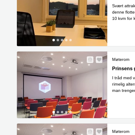
Svært attra
denne flotte
10 kvm for 
Les mer
Møterom
Prinsens g
Prinsens 
I tråd med 
rimelig alt
man trenger
datoer og/el
Møterom