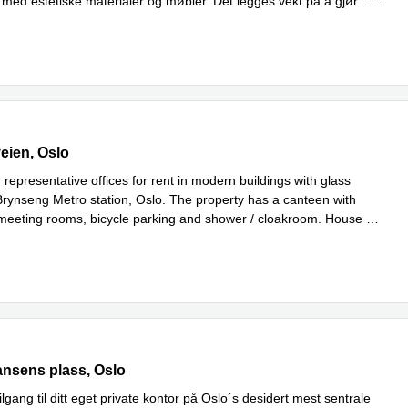
 med estetiske materialer og møbler. Det legges vekt på å gjør
...
ien 43, Oslo
eien, Oslo
 representative offices for rent in modern buildings with glass
Brynseng Metro station, Oslo. The property has a canteen with
meeting rooms, bicycle parking and shower / cloakroom. House of
mer
ansenplass 4, Oslo
Nansens plass, Oslo
ilgang til ditt eget private kontor på Oslo´s desidert mest sentrale