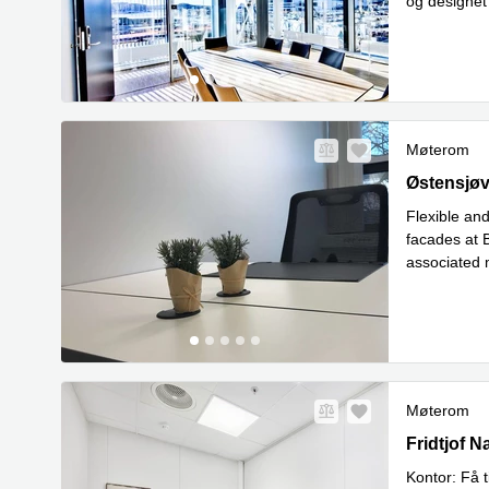
og designet
Les mer
Møterom
Østensjøve
Østensjøv
Flexible and
facades at 
associated 
Les 
Busi
...
Møterom
Fridtjof N
Fridtjof 
Kontor: Få t