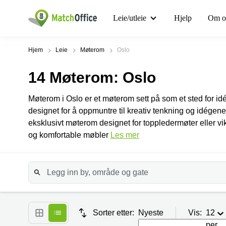
Leie/utleie
Hjelp
Om o
Hjem
Leie
Møterom
Oslo
14
Møterom
: Oslo
Møterom i Oslo er et møterom sett på som et sted for id
designet for å oppmuntre til kreativ tenkning og idégene
eksklusivt møterom designet for toppledermøter eller vi
og komfortable møbler
Les mer
Sorter etter:
Nyeste
Vis:
12
per