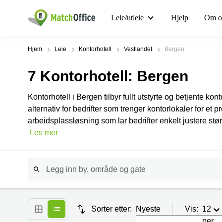
Leie/utleie
Hjelp
Om o
Hjem
Leie
Kontorhotell
Vestlandet
Bergen
7
Kontorhotell
: Bergen
Kontorhotell i Bergen tilbyr fullt utstyrte og betjente kon
alternativ for bedrifter som trenger kontorlokaler for et 
arbeidsplassløsning som lar bedrifter enkelt justere stø
Les mer
Sorter etter:
Nyeste
Vis:
12
per