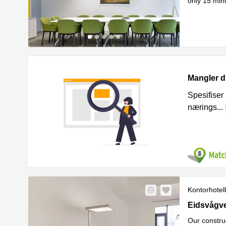
only 15 min
Les me
cl
...
Mangler du
Spesifiser 
nærings
...
Kontorhotell
Ny
Eidsvågvei
Eidsvågve
Our construc