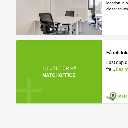
location in 
closer to wh
Les me
lo
...
Få ditt lo
Last opp di
BLI UTLEIER PÅ
fre
...
Les m
MATCHOFFICE