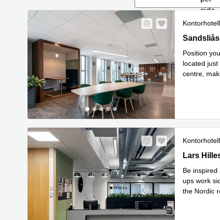
side
Kontorhotell
Sandsliåse
Sandsliås
Position yo
located just
centre, maki
Les mer
Kontorhotell
Media City 
Lars Hill
Be inspired
ups work sid
the Nordic r
Les mer