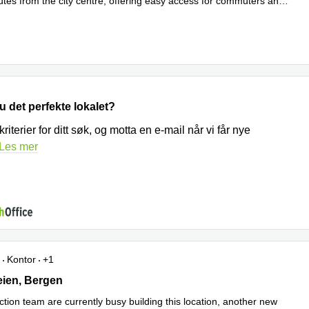
utes from the city centre, offering easy access for commuters and
r
 det perfekte lokalet?
kriterier for ditt søk, og motta en e-mail når vi får nye
Les mer
Kontor
+1
en 115, Bergen
ien, Bergen
tion team are currently busy building this location, another new