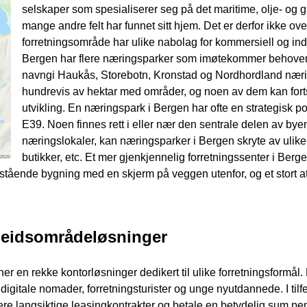
selskaper som spesialiserer seg på det maritime, olje- og g
mange andre felt har funnet sitt hjem. Det er derfor ikke o
forretningsområde har ulike nabolag for kommersiell og indu
Bergen har flere næringsparker som imøtekommer behovene 
navngi Haukås, Storebotn, Kronstad og Nordhordland næri
hundrevis av hektar med områder, og noen av dem kan fortsa
utvikling. En næringspark i Bergen har ofte en strategisk pos
E39. Noen finnes rett i eller nær den sentrale delen av byen
næringslokaler, kan næringsparker i Bergen skryte av ulike t
butikker, etc. Et mer gjenkjennelig forretningssenter i Be
nestående bygning med en skjerm på veggen utenfor, og et stort 
rbeidsområdeløsninger
ener en rekke kontorløsninger dedikert til ulike forretningsform
igitale nomader, forretningsturister og unge nyutdannede. I tilfe
ere langsiktige leasingkontrakter og betale en betydelig sum peng