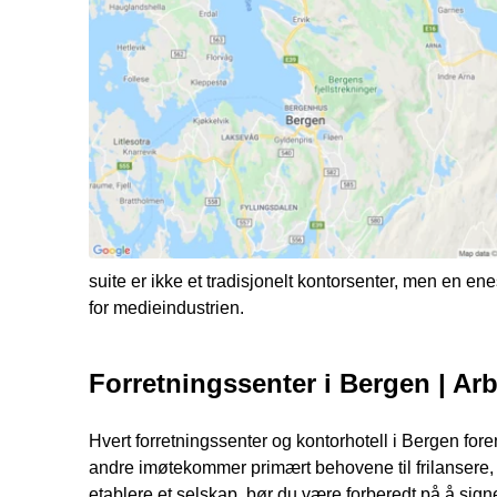
suite er ikke et tradisjonelt kontorsenter, men en e
for medieindustrien.
Forretningssenter i Bergen | A
Hvert forretningssenter og kontorhotell i Bergen for
andre imøtekommer primært behovene til frilansere, d
etablere et selskap, bør du være forberedt på å sign