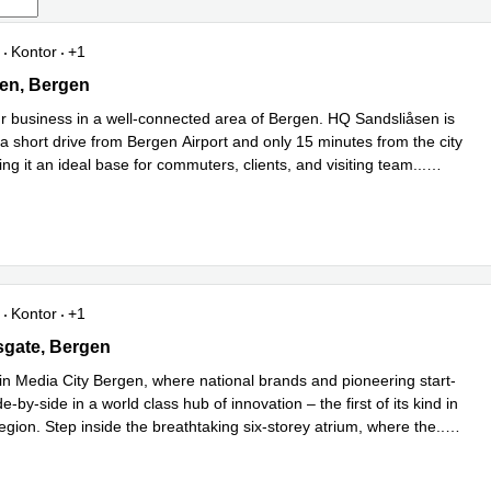
Kontor
+1
n 40, Bergen
en, Bergen
ur business in a well-connected area of Bergen. HQ Sandsliåsen is
 a short drive from Bergen Airport and only 15 minutes from the city
ng it an ideal base for commuters, clients, and visiting team
...
Kontor
+1
Bergen,4th floor,Lars Hillesgate 30, Bergen
esgate, Bergen
 in Media City Bergen, where national brands and pioneering start-
e-by-side in a world class hub of innovation – the first of its kind in
egion. Step inside the breathtaking six-storey atrium, where the
...