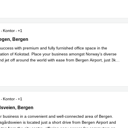
Kontor
+1
en 41,Første etasje, Bergen
egen, Bergen
success with premium and fully furnished office space in the
ocation of Kokstad. Place your business amongst Norway’s diverse
nd jet off around the world with ease from Bergen Airport, just 3km
es mer
Kontor
+1
veien 50, Bergen
sveien, Bergen
ur business in a convenient and well-connected area of Bergen.
årdsveien is located just a short drive from Bergen Airport and