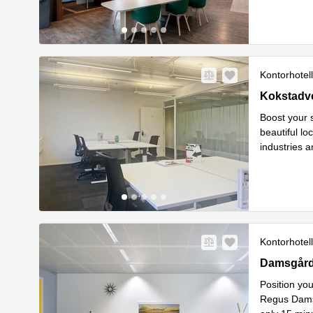
Kontorhotell
Kokstadveg
Kokstadv
Boost your 
beautiful l
industries a
L
from yo
...
Kontorhotell
Damsgårds
Damsgård
Position yo
Regus Damsg