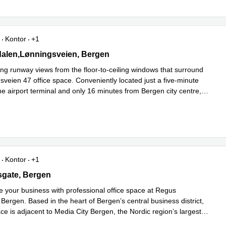
Kontor
+1
len,Lønningsveien 47, Bergen
alen,Lønningsveien, Bergen
ing runway views from the floor-to-ceiling windows that surround
sveien 47 office space. Conveniently located just a five-minute
the airport terminal and only 16 minutes from Bergen city centre,
s mer
Kontor
+1
gate 19,Etasje 6, Bergen
esgate, Bergen
 your business with professional office space at Regus
ergen. Based in the heart of Bergen’s central business district,
e is adjacent to Media City Bergen, the Nordic region’s largest
Les mer
h
...