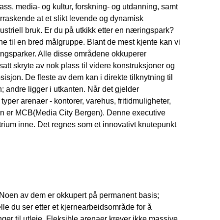
ass, media- og kultur, forskning- og utdanning, samt
verraskende at et slikt levende og dynamisk
striell bruk. Er du på utkikk etter en næringspark?
til en bred målgruppe. Blant de mest kjente kan vi
ngsparker. Alle disse områdene okkuperer
tt skryte av nok plass til videre konstruksjoner og
isjon. De fleste av dem kan i direkte tilknytning til
; andre ligger i utkanten. Når det gjelder
yper arenaer - kontorer, varehus, fritidmuligheter,
rgen er MCB(Media City Bergen). Denne executive
atrium inne. Det regnes som et innovativt knutepunkt
ål. Noen av dem er okkupert på permanent basis;
lle du ser etter et kjernearbeidsområde for å
er til utleie. Fleksible arenaer krever ikke massive