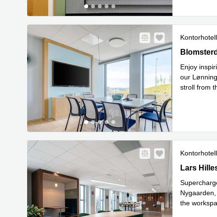
Kontorhotell
Blomsterda
Blomsterd
Enjoy inspir
our Lønning
stroll from 
Le
this str
...
Kontorhotell
Lars Hilles
Lars Hill
Supercharge
Nygaarden, B
the workspac
media hub 