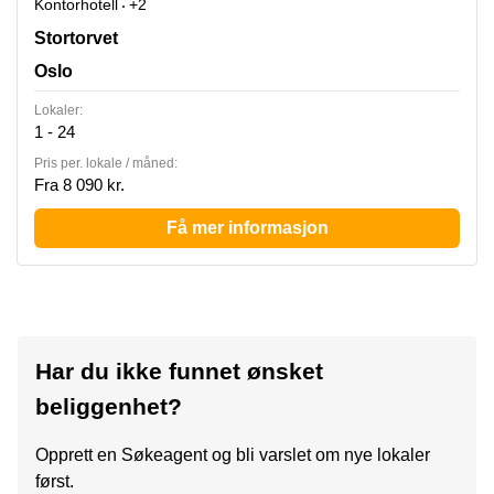
Kontorhotell
+2
Stortorvet 7, Oslo
Stortorvet
Oslo
Lokaler:
1 - 24
Pris per. lokale / måned:
Fra 8 090 kr.
Få mer informasjon
Har du ikke funnet ønsket
beliggenhet?
Opprett en Søkeagent og bli varslet om nye lokaler
først.