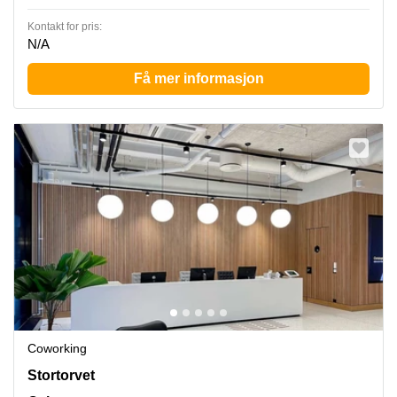
Kontakt for pris:
N/A
Få mer informasjon
Coworking
Stortorvet 7, Oslo
Stortorvet