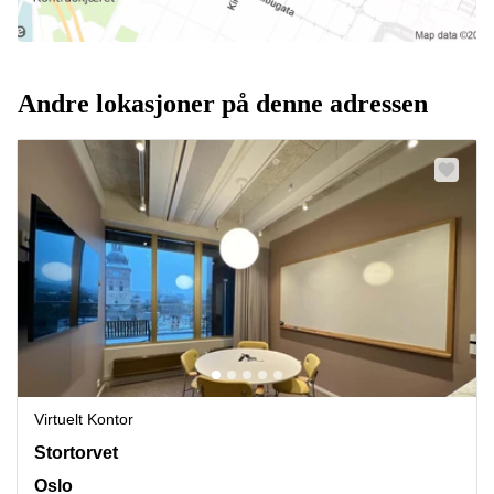
Andre lokasjoner på denne adressen
Virtuelt Kontor
Stortorvet 7, Oslo
Stortorvet
Oslo