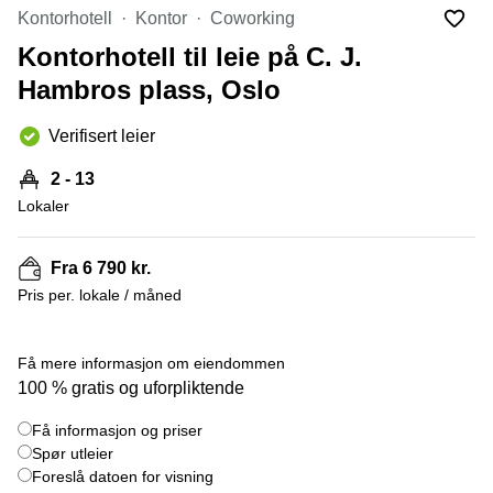
Oslo
Kontorhotell
Kontor
Coworking
Fjordalléen
Virtuelt
16 Oslo
Kontorhotell til leie på C. J.
kontor
Oslo
Nydalsveien
Hambros plass, Oslo
28 Oslo
Coworking
Verifisert leier
Bergen
Fridtjof
Nansen
Kontor
2 - 13
plass 4
Bergen
Oslo
Lokaler
Møterom
Hagaløkkveien
Bergen
13 Asker
Fra 6 790 kr.
Næringslokaler
Martin
Pris per. lokale / måned
til leie
Linges
Trondheim
vei 25
+ 4 bilder
Fornebu
Få mere informasjon om eiendommen
Kontorhotell
100 % gratis og uforpliktende
Trondheim
Lysaker
Torg 5
Kontorfellesskap
Få informasjon og priser
Bærum
Trondheim
Spør utleier
Professor
Foreslå datoen for visning
Leie
Kohts