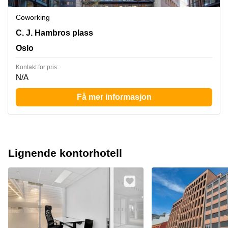
Coworking
C.J. Hambros Plass 2c, Oslo
C. J. Hambros plass
Oslo
Kontakt for pris:
N/A
Få mer informasjon
Lignende kontorhotell