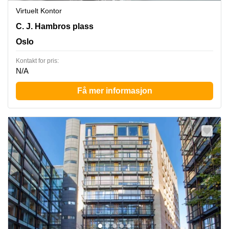
Virtuelt Kontor
C.J. Hambros Plass 2c, Oslo
C. J. Hambros plass
Oslo
Kontakt for pris:
N/A
Få mer informasjon