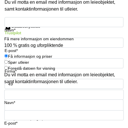
Du vil motta en email med informasjon om leieobjektet,
kontor
vei 9
Trondheim
samt kontaktinformasjonen til utleier.
Lysaker
Leie
Strandveien
Få informasjon og priser
kontor
6 Drammen
Databeskyttelse
Drammen
Navn*
Trustpilot
Lars
Leie
Hilles
Få mere informasjon om eiendommen
kontor
gate 30
100 % gratis og uforpliktende
Bærum
Bergen
E-post*
Få informasjon og priser
Coworking
Kasperveien
Spør utleier
Bærum
1 Våler
Foreslå datoen for visning
Firma*
Leie
Meierigata
Du vil motta en email med informasjon om leieobjektet,
kontor
14
samt kontaktinformasjonen til utleier.
Eidsvoll
Elverum
Telefonnummer*
Hammerstadvegen
2 Eidsvoll
Navn*
Brattørkaia
17A
Ditt spørsmål (valgfri)
Trondheim
E-post*