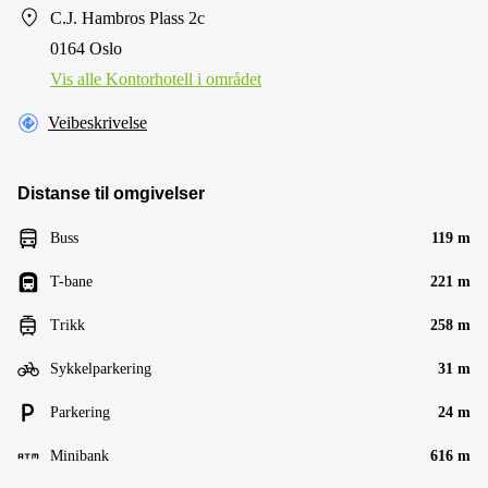
C.J. Hambros Plass 2c
0164 Oslo
Vis alle Kontorhotell i området
Veibeskrivelse
Distanse til omgivelser
Buss
119 m
T-bane
221 m
Trikk
258 m
Sykkelparkering
31 m
Parkering
24 m
Minibank
616 m