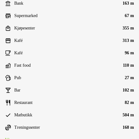
Bank
163 m
Supermarked
67 m
Kjøpesenter
355 m
Kafé
313 m
Kafé
96 m
Fast food
110 m
Pub
27 m
Bar
102 m
Restaurant
82 m
Matbutikk
504 m
Treningssenter
168 m