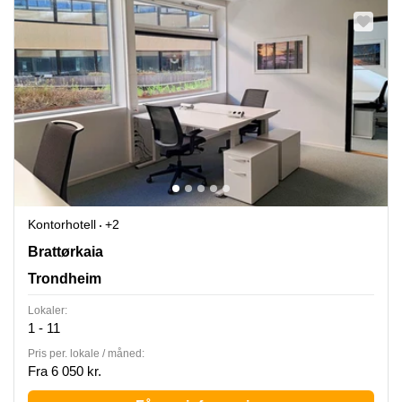
Kontorhotell
+2
Brattørkaia 17A, Trondheim
Brattørkaia
Trondheim
Lokaler:
1 - 11
Pris per. lokale / måned:
Fra 6 050 kr.