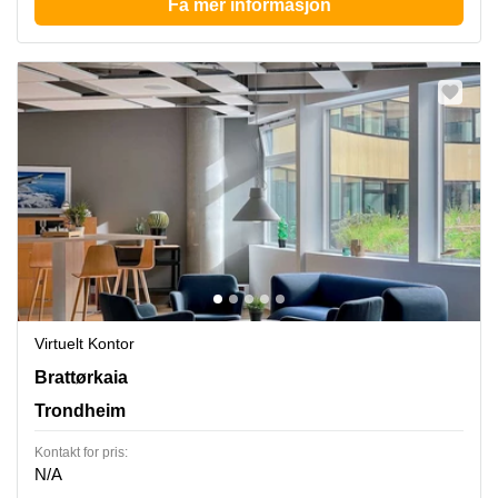
Få mer informasjon
Virtuelt Kontor
Brattørkaia 17A, Trondheim
Brattørkaia
Trondheim
Kontakt for pris:
N/A