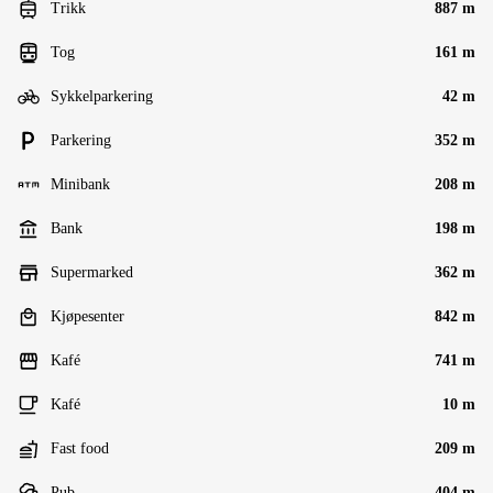
Trikk
887 m
Tog
161 m
Sykkelparkering
42 m
Parkering
352 m
Minibank
208 m
Bank
198 m
Supermarked
362 m
Kjøpesenter
842 m
Kafé
741 m
Kafé
10 m
Fast food
209 m
Pub
404 m