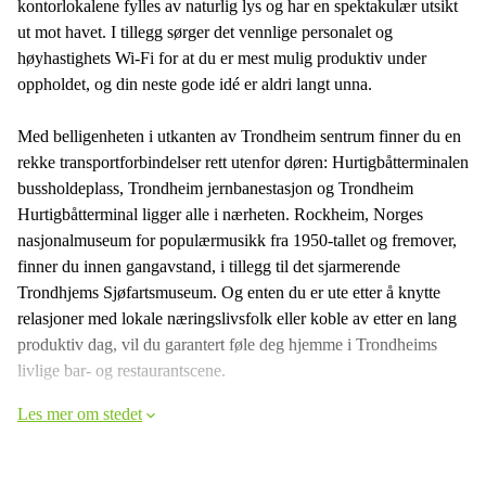
kontorlokalene fylles av naturlig lys og har en spektakulær utsikt
ut mot havet. I tillegg sørger det vennlige personalet og
høyhastighets Wi-Fi for at du er mest mulig produktiv under
oppholdet, og din neste gode idé er aldri langt unna.
Med belligenheten i utkanten av Trondheim sentrum finner du en
rekke transportforbindelser rett utenfor døren: Hurtigbåtterminalen
bussholdeplass, Trondheim jernbanestasjon og Trondheim
Hurtigbåtterminal ligger alle i nærheten. Rockheim, Norges
nasjonalmuseum for populærmusikk fra 1950-tallet og fremover,
finner du innen gangavstand, i tillegg til det sjarmerende
Trondhjems Sjøfartsmuseum. Og enten du er ute etter å knytte
relasjoner med lokale næringslivsfolk eller koble av etter en lang
produktiv dag, vil du garantert føle deg hjemme i Trondheims
livlige bar- og restaurantscene.
Les mer om stedet