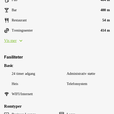
Bar
400 m
Restaurant
54 m
Treningssenter
414 m
Vis mer
Fasiliteter
Basic
24 timer adgang
Administrativ støtte
Heis
Telefonsystem
WIFI/Internett
Romtyper