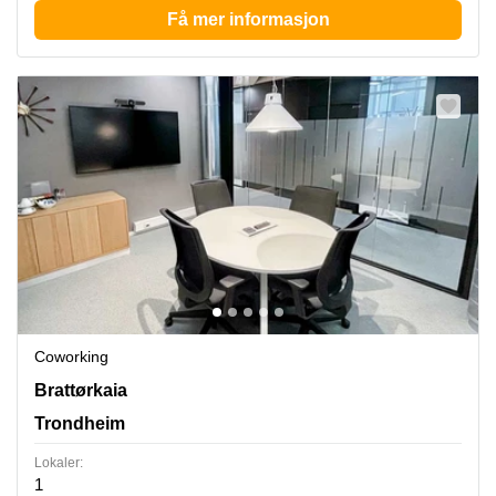
Få mer informasjon
Coworking
Brattørkaia 17A, Trondheim
Brattørkaia
Trondheim
Lokaler:
1