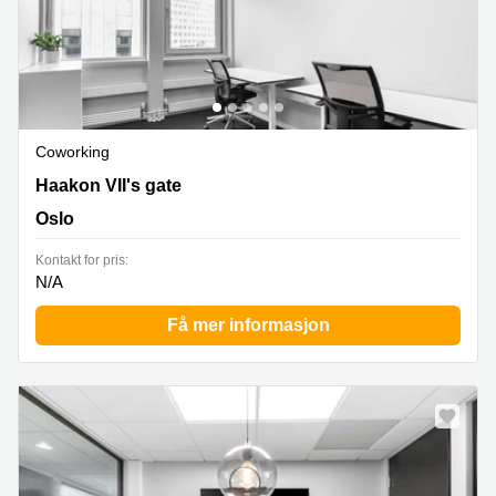
Coworking
Haakon VII's gate 6, Oslo
Haakon VII's gate
Oslo
Kontakt for pris:
N/A
Få mer informasjon