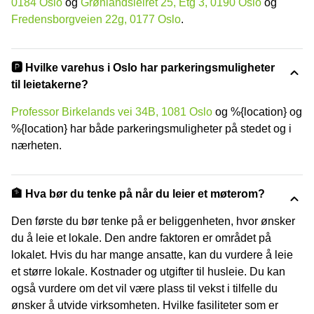
0184 Oslo
og
Grønlandsleiret 25, Etg 3, 0190 Oslo
og
Fredensborgveien 22g, 0177 Oslo
.
🅿️ Hvilke varehus i Oslo har parkeringsmuligheter
til leietakerne?
Professor Birkelands vei 34B, 1081 Oslo
og %{location} og
%{location} har både parkeringsmuligheter på stedet og i
nærheten.
🏦 Hva bør du tenke på når du leier et møterom?
Den første du bør tenke på er beliggenheten, hvor ønsker
du å leie et lokale. Den andre faktoren er området på
lokalet. Hvis du har mange ansatte, kan du vurdere å leie
et større lokale. Kostnader og utgifter til husleie. Du kan
også vurdere om det vil være plass til vekst i tilfelle du
ønsker å utvide virksomheten. Hvilke fasiliteter som er