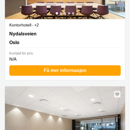
Kontorhotell
+2
28 Nydalsveien,1st floor, Oslo
Nydalsveien
Oslo
Kontakt for pris:
N/A
Få mer informasjon