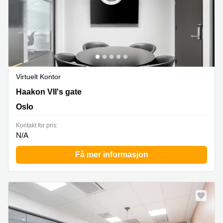
Virtuelt Kontor
Haakon VII's gate 6, Oslo
Haakon VII's gate
Oslo
Kontakt for pris:
N/A
Få mer informasjon