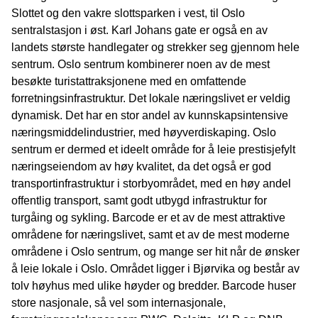
Slottet og den vakre slottsparken i vest, til Oslo
sentralstasjon i øst. Karl Johans gate er også en av
landets største handlegater og strekker seg gjennom hele
sentrum. Oslo sentrum kombinerer noen av de mest
besøkte turistattraksjonene med en omfattende
forretningsinfrastruktur. Det lokale næringslivet er veldig
dynamisk. Det har en stor andel av kunnskapsintensive
næringsmiddelindustrier, med høyverdiskaping. Oslo
sentrum er dermed et ideelt område for å leie prestisjefylt
næringseiendom av høy kvalitet, da det også er god
transportinfrastruktur i storbyområdet, med en høy andel
offentlig transport, samt godt utbygd infrastruktur for
turgåing og sykling. Barcode er et av de mest attraktive
områdene for næringslivet, samt et av de mest moderne
områdene i Oslo sentrum, og mange ser hit når de ønsker
å leie lokale i Oslo. Området ligger i Bjørvika og består av
tolv høyhus med ulike høyder og bredder. Barcode huser
store nasjonale, så vel som internasjonale,