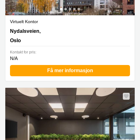
Virtuelt Kontor
28 Nydalsveien,1st floor, Oslo
Nydalsveien,
Oslo
Kontakt for pris:
N/A
Få mer informasjon