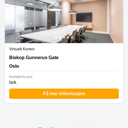
Virtuelt Kontor
Biskop Gunnerus Gate 14, Oslo
Biskop Gunnerus Gate
Oslo
Kontakt for pris:
N/A
Få mer informasjon