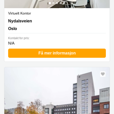
Virtuelt Kontor
28 Nydalsveien,5th floor, Oslo
Nydalsveien
Oslo
Kontakt for pris:
N/A
Få mer informasjon