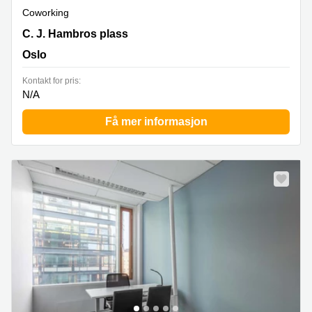
Coworking
C.J. Hambros Plass 2c, Oslo
C. J. Hambros plass
Oslo
Kontakt for pris:
N/A
Få mer informasjon