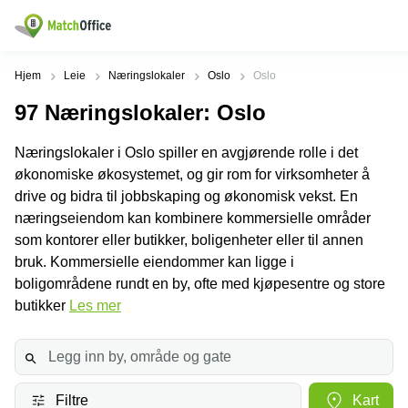
Leie/utleie
Hjem
Leie
Næringslokaler
Oslo
Oslo
97
Næringslokaler
: Oslo
Hjelp
Produktsider
Populære
Populære
Byer
søk
Næringslokaler i Oslo spiller en avgjørende rolle i det
Kontor
Om oss
økonomiske økosystemet, og gir rom for virksomheter å
Næringslokaler
Innspurten
Kontorfellesskap
til leie Oslo
11 Oslo
drive og bidra til jobbskaping og økonomisk vekst. En
Opprett annonse
næringseiendom kan kombinere kommersielle områder
Kontorhoteller
Kontorhotell
Hoffsveien
Oslo
1 Oslo
som kontorer eller butikker, boligenheter eller til annen
Virtuelt
bruk. Kommersielle eiendommer kan ligge i
Pris
kontor
Coworking
Henrik
boligområdene rundt en by, ofte med kjøpesentre og store
Oslo
Ibsens
Lager
gate
butikker
Les mer
Logg inn
Leie
90
Møterom
kontor
Oslo
Oslo
Nedre
Leie
Slottsgate
møterom
4m Oslo
Filtre
Kart