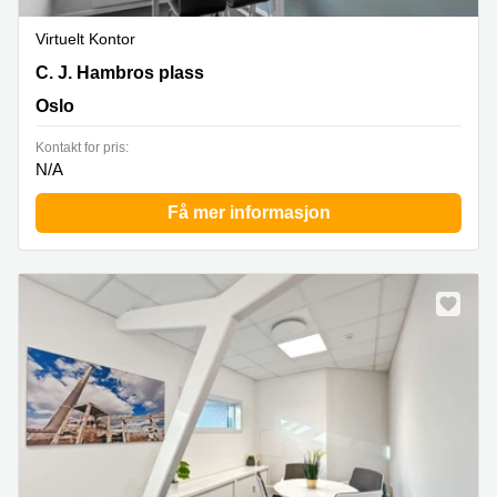
Virtuelt Kontor
C.J. Hambros Plass 2c, Oslo
C. J. Hambros plass
Oslo
Kontakt for pris:
N/A
Få mer informasjon