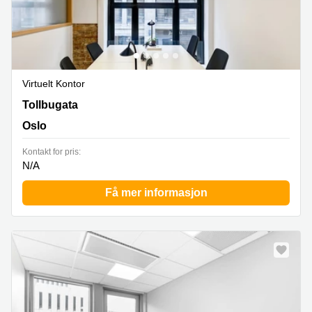
Virtuelt Kontor
Tollbugata 8, Oslo
Tollbugata
Oslo
Kontakt for pris:
N/A
Få mer informasjon