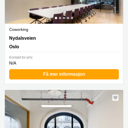
Coworking
28 Nydalsveien,1st floor, Oslo
Nydalsveien
Oslo
Kontakt for pris:
N/A
Få mer informasjon