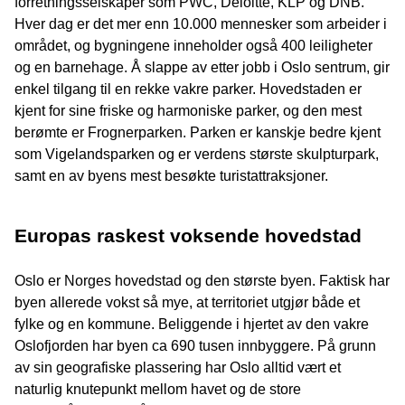
forretningsselskaper som PWC, Deloitte, KLP og DNB.
Hver dag er det mer enn 10.000 mennesker som arbeider i
området, og bygningene inneholder også 400 leiligheter
og en barnehage. Å slappe av etter jobb i Oslo sentrum, gir
enkel tilgang til en rekke vakre parker. Hovedstaden er
kjent for sine friske og harmoniske parker, og den mest
berømte er Frognerparken. Parken er kanskje bedre kjent
som Vigelandsparken og er verdens største skulpturpark,
samt en av byens mest besøkte turistattraksjoner.
Europas raskest voksende hovedstad
Oslo er Norges hovedstad og den største byen. Faktisk har
byen allerede vokst så mye, at territoriet utgjør både et
fylke og en kommune. Beliggende i hjertet av den vakre
Oslofjorden har byen ca 690 tusen innbyggere. På grunn
av sin geografiske plassering har Oslo alltid vært et
naturlig knutepunkt mellom havet og de store