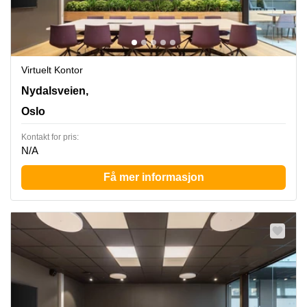
Virtuelt Kontor
28 Nydalsveien,1st floor, Oslo
Nydalsveien,
Oslo
Kontakt for pris:
N/A
Få mer informasjon