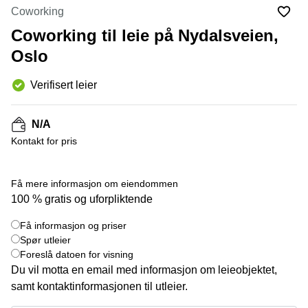
Oslo
Coworking
Fjordalléen
Virtuelt
16 Oslo
Coworking til leie på Nydalsveien,
kontor
Oslo
Nydalsveien
Oslo
28 Oslo
Coworking
Verifisert leier
Bergen
Fridtjof
Nansen
Kontor
plass 4
Bergen
N/A
Oslo
Kontakt for pris
Møterom
Hagaløkkveien
Bergen
13 Asker
Næringslokaler
Få mere informasjon om eiendommen
Martin
til leie
Linges
100 % gratis og uforpliktende
Trondheim
vei 25
+ 3 bilder
Fornebu
Få informasjon og priser
Kontorhotell
Spør utleier
Trondheim
Lysaker
Foreslå datoen for visning
Torg 5
Kontorfellesskap
Bærum
Du vil motta en email med informasjon om leieobjektet,
Trondheim
samt kontaktinformasjonen til utleier.
Professor
Leie
Kohts