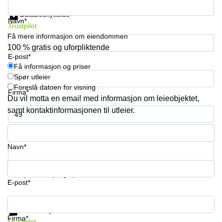
Få informasjon og priser
kontor
vei 9
Trondheim
Databeskyttelse
Lysaker
Navn*
Trustpilot
Leie
Strandveien
Få mere informasjon om eiendommen
kontor
6 Drammen
100 % gratis og uforpliktende
Drammen
E-post*
Lars
Leie
Få informasjon og priser
Hilles
kontor
gate 30
Spør utleier
Bærum
Bergen
Foreslå datoen for visning
Firma*
Du vil motta en email med informasjon om leieobjektet,
Coworking
Kasperveien
Bærum
samt kontaktinformasjonen til utleier.
1 Våler
Leie
Meierigata
Telefonnummer*
kontor
14
Eidsvoll
Elverum
Navn*
Hammerstadvegen
2 Eidsvoll
Ditt spørsmål (valgfri)
E-post*
Brattørkaia
17A
Få informasjon og priser
Trondheim
Databeskyttelse
Firma*
Trustpilot