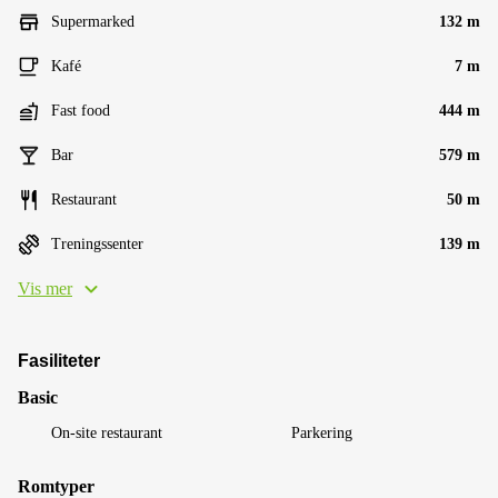
Supermarked
132 m
Kafé
7 m
Fast food
444 m
Bar
579 m
Restaurant
50 m
Treningssenter
139 m
Vis mer
Fasiliteter
Basic
On-site restaurant
Parkering
Romtyper