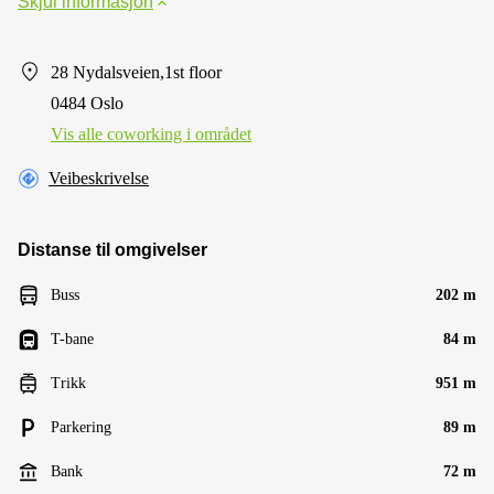
Skjul informasjon
28 Nydalsveien,1st floor
0484 Oslo
Vis alle сoworking i området
Veibeskrivelse
Distanse til omgivelser
Buss
202 m
T-bane
84 m
Trikk
951 m
Parkering
89 m
Bank
72 m