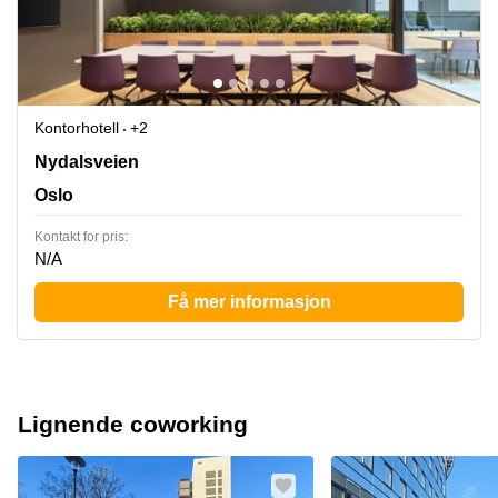
Kontorhotell
+2
28 Nydalsveien,1st floor, Oslo
Nydalsveien
Oslo
Kontakt for pris:
N/A
Få mer informasjon
Lignende coworking