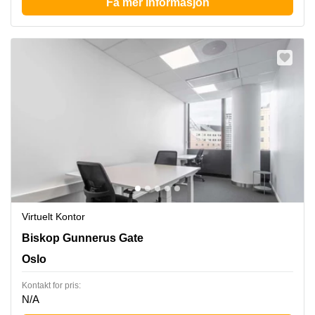
Få mer informasjon
Virtuelt Kontor
Biskop Gunnerus Gate 14, Oslo
Biskop Gunnerus Gate
Oslo
Kontakt for pris:
N/A