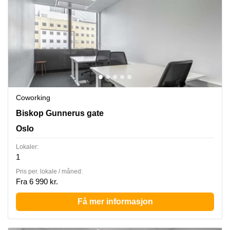
Coworking
Biskop Gunnerus Gate 14, Oslo
Biskop Gunnerus gate
Oslo
Lokaler:
1
Pris per. lokale / måned:
Fra 6 990 kr.
Få mer informasjon