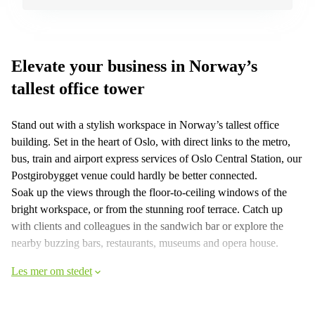
kontor
vei 9
Trondheim
Lysaker
Leie
Strandveien
kontor
6 Drammen
Elevate your business in Norway’s
Drammen
Lars
tallest office tower
Leie
Hilles
kontor
gate 30
Bærum
Bergen
Stand out with a stylish workspace in Norway’s tallest office
building. Set in the heart of Oslo, with direct links to the metro,
Coworking
Kasperveien
Bærum
1 Våler
bus, train and airport express services of Oslo Central Station, our
Postgirobygget venue could hardly be better connected.
Leie
Meierigata
kontor
Soak up the views through the floor-to-ceiling windows of the
14
Eidsvoll
Elverum
bright workspace, or from the stunning roof terrace. Catch up
with clients and colleagues in the sandwich bar or explore the
Hammerstadvegen
nearby buzzing bars, restaurants, museums and opera house.
2 Eidsvoll
Brattørkaia
Les mer om stedet
17A
Trondheim