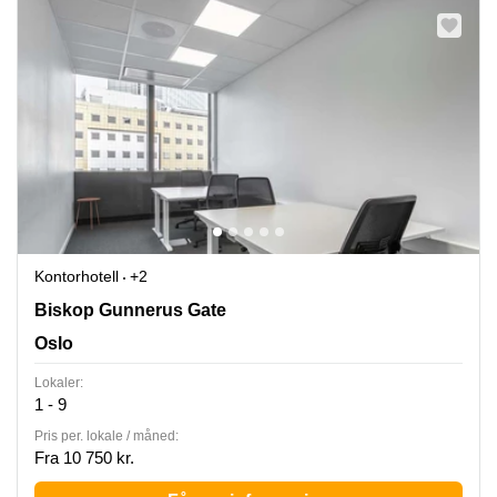
Kontorhotell
+2
Biskop Gunnerus Gate 14, Oslo
Biskop Gunnerus Gate
Oslo
Lokaler:
1 - 9
Pris per. lokale / måned:
Fra 10 750 kr.