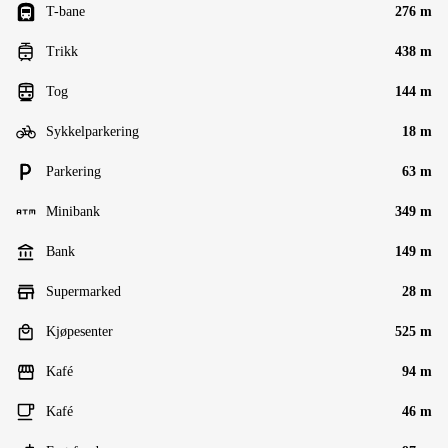
T-bane
276 m
Trikk
438 m
Tog
144 m
Sykkelparkering
18 m
Parkering
63 m
Minibank
349 m
Bank
149 m
Supermarked
28 m
Kjøpesenter
525 m
Kafé
94 m
Kafé
46 m