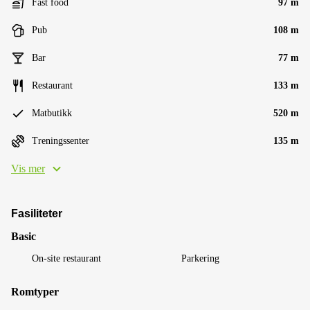
Fast food
97 m
Pub
108 m
Bar
77 m
Restaurant
133 m
Matbutikk
520 m
Treningssenter
135 m
Vis mer
Fasiliteter
Basic
On-site restaurant
Parkering
Romtyper