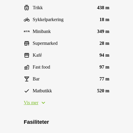
Trikk
438 m
Sykkelparkering
18 m
Minibank
349 m
Supermarked
28 m
Kafé
94 m
Fast food
97 m
Bar
77 m
Matbutikk
520 m
Vis mer
Fasiliteter