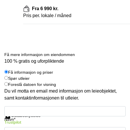
Fra 6 990 kr.
Pris per. lokale / måned
Få mere informasjon om eiendommen
100 % gratis og uforpliktende
Få informasjon og priser
Spør utleier
Foreslå datoen for visning
Du vil motta en email med informasjon om leieobjektet,
samt kontaktinformasjonen til utleier.
Få informasjon og priser
Databeskyttelse
Navn*
Trustpilot