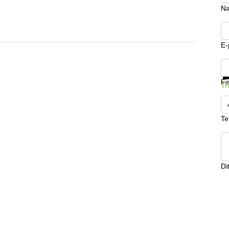
Na
E-
Få
Fi
Tr
Te
Di