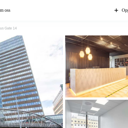
m oss
Opp
us Gate 14