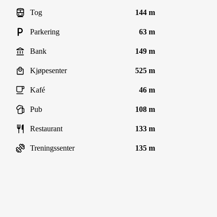
Tog
144 m
Parkering
63 m
Bank
149 m
Kjøpesenter
525 m
Kafé
46 m
Pub
108 m
Restaurant
133 m
Treningssenter
135 m