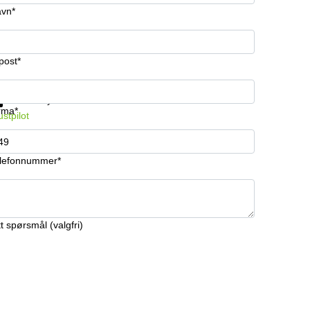
vn*
post*
 informasjon og priser
Databeskyttelse
rma*
ustpilot
lefonnummer*
tt spørsmål (valgfri)