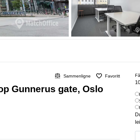
Få
Sammenligne
Favoritt
10
kop Gunnerus gate, Oslo
Du
le