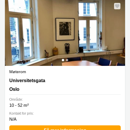
Møterom
Universitetsgaten 12, Oslo
Universitetsgata
Oslo
Område:
10 - 52 m²
Kontakt for pris:
N/A