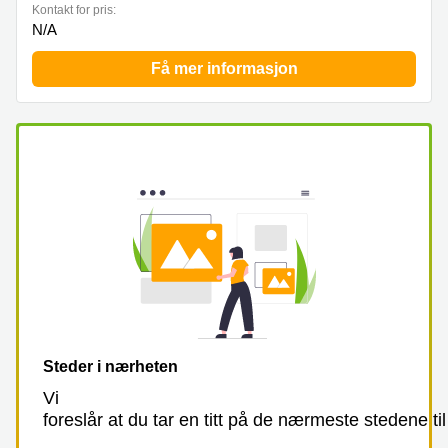
kontor
Kontakt for pris:
vei 9
Trondheim
N/A
Lysaker
Leie
Strandveien
Få mer informasjon
kontor
6 Drammen
Drammen
Lars
Leie
Hilles
kontor
gate 30
Bærum
Bergen
Coworking
Kasperveien
Bærum
1 Våler
Leie
Meierigata
kontor
14
Eidsvoll
Elverum
Hammerstadvegen
2 Eidsvoll
Steder i nærheten
Brattørkaia
Vi
17A
Trondheim
foreslår at du tar en titt på de nærmeste stedene til