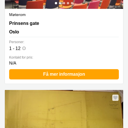
Møterom
Prinsens gate, 6, Oslo
Prinsens gate
Oslo
Personer:
1 - 12
Kontakt for pris:
N/A
Få mer informasjon