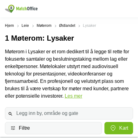
Leie/utleie
Hjem
Leie
Møterom
Østlandet
Lysaker
1
Møterom
: Lysaker
Hjelp
Produktsider
Populære
Populære
Byer
søk
Møterom i Lysaker er et rom dedikert til å legge til rette for
Kontor
Om oss
fokuserte samtaler og beslutningstaking mellom lag eller
Næringslokaler
Innspurten
Kontorfellesskap
til leie Oslo
11 Oslo
enkeltpersoner. Møtelokaler utstyrt med audiovisuell
Opprett annonse
teknologi for presentasjoner, videokonferanser og
Kontorhoteller
Kontorhotell
Hoffsveien
Oslo
1 Oslo
fjernsamarbeid. En profesjonell og velutstyrt plass som
Virtuelt
brukes til å være vertskap for møter med kunder, partnere
Pris
kontor
Coworking
Henrik
eller potensielle investorer.
Les mer
Oslo
Ibsens
Lager
gate
Logg inn
Leie
90
Møterom
kontor
Oslo
Oslo
Nedre
Filtre
Kart
Leie
Slottsgate
møterom
4m Oslo