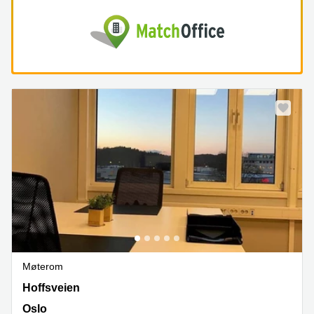
Møterom
Hoffsveien 1, Oslo
Hoffsveien
Oslo