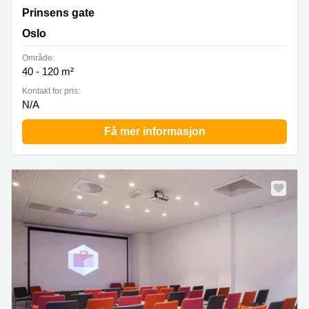
Prinsens gate 6, Oslo
Prinsens gate
Oslo
Område:
40 - 120 m²
Kontakt for pris:
N/A
Få mer informasjon