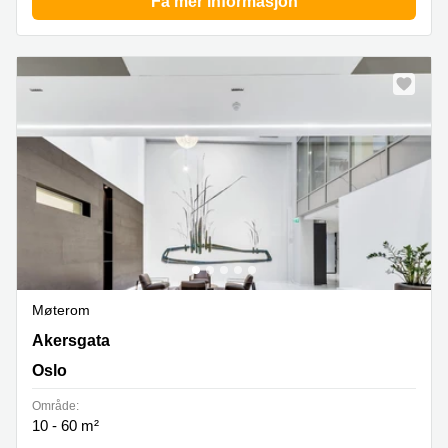
Få mer informasjon
Møterom
Akersgata 51, Oslo
Akersgata
Oslo
Område:
10 - 60 m²