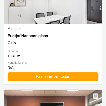
Møterom
Fridtjof Nansenplass 4, Oslo
Fridtjof Nansens plass
Oslo
Område:
1 - 40 m²
Kontakt for pris:
N/A
Få mer informasjon