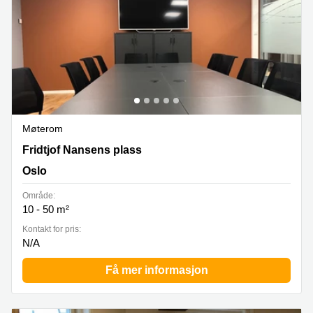
Møterom
Fridtjof Nansen plass 4, Oslo
Fridtjof Nansens plass
Oslo
Område:
10 - 50 m²
Kontakt for pris:
N/A
Få mer informasjon