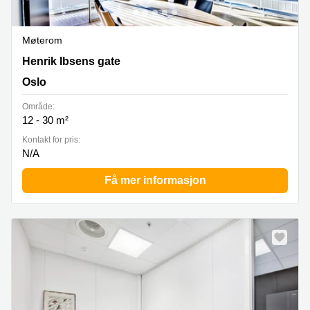
Møterom
Henrik Ibsens gate 90, Oslo
Henrik Ibsens gate
Oslo
Område:
12 - 30 m²
Kontakt for pris:
N/A
Få mer informasjon