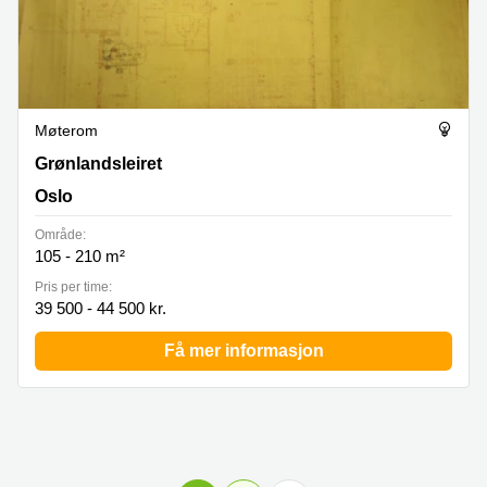
Møterom
Grønlandsleiret 37, Oslo
Grønlandsleiret
Oslo
Område:
105 - 210 m²
Pris per time:
39 500 - 44 500 kr.
Få mer informasjon