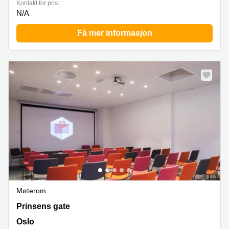
Kontakt for pris:
N/A
Få mer informasjon
Møterom
Prinsens gate 6, Oslo
Prinsens gate
Oslo