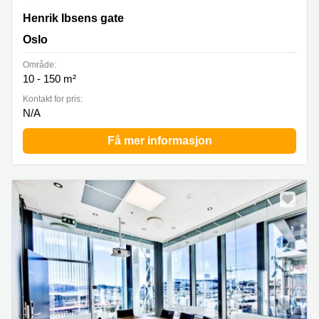
Henrik Ibsen’s gate 90, Oslo
Henrik Ibsens gate
Oslo
Område:
10 - 150 m²
Kontakt for pris:
N/A
Få mer informasjon