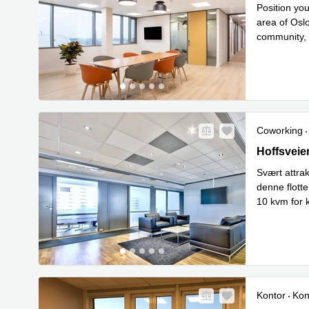
Position yo
area of Oslo
community, e
Les 
and
...
Coworking
Hoffsveien
Hoffsveie
Svært attra
denne flotte
10 kvm for 
Les mer
Kontor
Kon