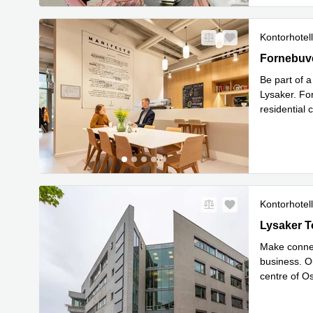
Kontorhotell
Fornebuvei
Fornebuve
Be part of 
Lysaker. For
residential
address be
Kontorhotell
Lysaker Tor
Lysaker T
Make connec
business. O
centre of Os
Les 
stat
...