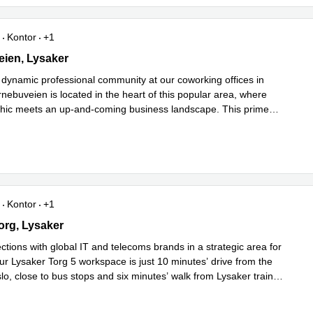
Kontor
+1
en 1-3, Lysaker
ien, Lysaker
a dynamic professional community at our coworking offices in
nebuveien is located in the heart of this popular area, where
 chic meets an up-and-coming business landscape. This prime
Les mer
ne
...
Kontor
+1
g 5,3rd floor, Lysaker
org, Lysaker
tions with global IT and telecoms brands in a strategic area for
ur Lysaker Torg 5 workspace is just 10 minutes’ drive from the
lo, close to bus stops and six minutes’ walk from Lysaker train
mer