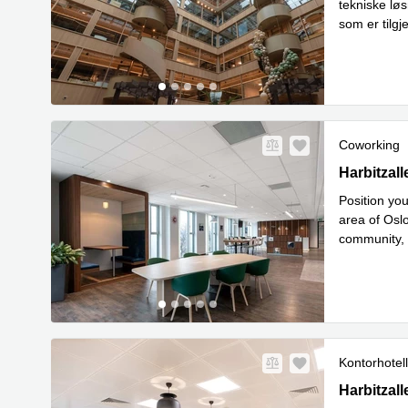
tekniske lø
som er tilgj
personalres
Coworking
Harbitzalle
Harbitzall
Position yo
area of Oslo
community, e
Les 
and
...
Kontorhotell
Harbitzalle
Harbitzall