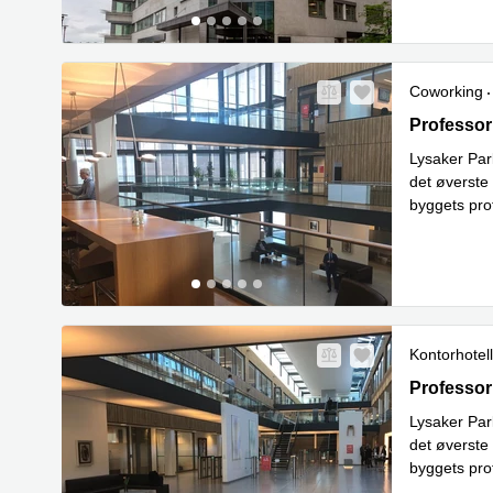
Coworking
Professor 
Professor
Lysaker Park
det øverste 
byggets prof
Les mer
Kontorhotell
Professor 
Professor
Lysaker Park
det øverste 
byggets prof
Les mer