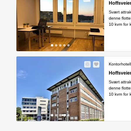
Hoffsveien
Hoffsveie
Svært attra
denne flotte
10 kvm for 
Les mer
Kontorhotell
Hoffsveien
Hoffsveie
Svært attra
denne flotte
10 kvm for 
Les mer