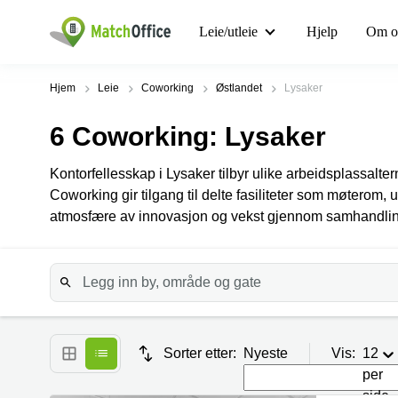
Leie/utleie
Hjelp
Om o
Hjem
Leie
Coworking
Østlandet
Lysaker
6
Coworking
: Lysaker
Kontorfellesskap i Lysaker tilbyr ulike arbeidsplassalterna
Coworking gir tilgang til delte fasiliteter som møterom, u
atmosfære av innovasjon og vekst gjennom samhandli
Sorter etter:
Nyeste
Vis:
12
per
side