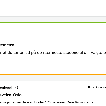
nærheten
år at du tar en titt på de nærmeste stedene til din valgte p
torhotell
+1
Fritatt for en
eien 165, Oslo
veien, Oslo
sninger, enten dere er to eller 170 personer. Dere får moderne