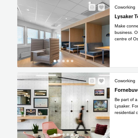
Coworking
Lysaker Tor
Lysaker T
Make connec
business. O
centre of Os
Les 
stat
...
Coworking
Fornebuvei
Fornebuve
Be part of 
Lysaker. For
residential
address be