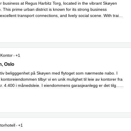
ur business at Regus Harbitz Torg, located in the vibrant Skøyen
. This prime urban district is known for its strong business
xcellent transport connections, and lively social scene. With train
mer
Kontor
+1
 1, Oslo
n, Oslo
ktiv beligggenhet på Skøyen med flytoget som nærmeste nabo. I
 kontoreiendommen tilbyr vi en unik mulighet til leie av kontorer fra
kr. 4.400 i månedsleie. I eiendommens garasjeanlegg er det tilg
...
torhotell
+1