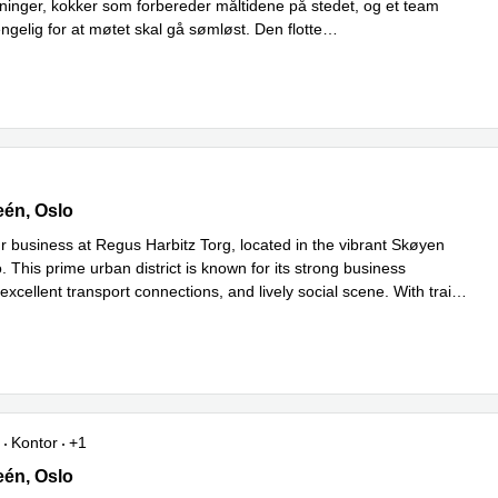
sninger, kokker som forbereder måltidene på stedet, og et team
engelig for at møtet skal gå sømløst. Den flotte
Les mer
taurante
...
én 5, Oslo
eén, Oslo
ur business at Regus Harbitz Torg, located in the vibrant Skøyen
. This prime urban district is known for its strong business
xcellent transport connections, and lively social scene. With train
mer
Kontor
+1
én 5, Oslo
eén, Oslo