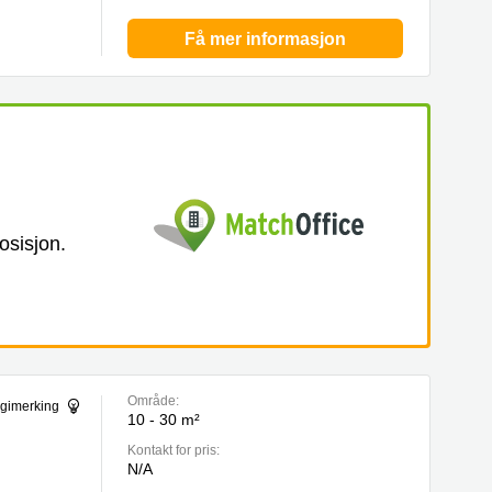
Få mer informasjon
osisjon.
Område:
ergimerking
10 - 30 m²
Kontakt for pris:
N/A