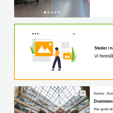
Steder i 
Vi foresl
Kontor
Kon
Drammensv
Drammens
Har gode lø