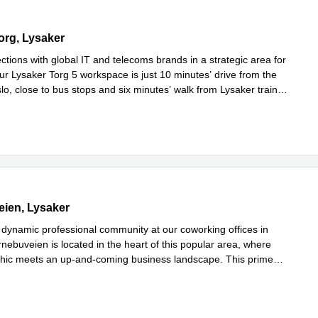
g 5,3rd floor, Lysaker
org, Lysaker
tions with global IT and telecoms brands in a strategic area for
ur Lysaker Torg 5 workspace is just 10 minutes’ drive from the
lo, close to bus stops and six minutes’ walk from Lysaker train
mer
en 1-3, Lysaker
ien, Lysaker
a dynamic professional community at our coworking offices in
nebuveien is located in the heart of this popular area, where
 chic meets an up-and-coming business landscape. This prime
Les mer
ne
...