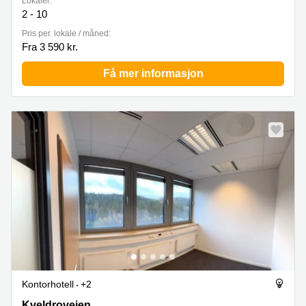
Lokaler:
2 - 10
Pris per. lokale / måned:
Fra 3 590 kr.
Få mer informasjon
Kontorhotell
+2
Kveldroveien, 7, Ås
Kveldroveien