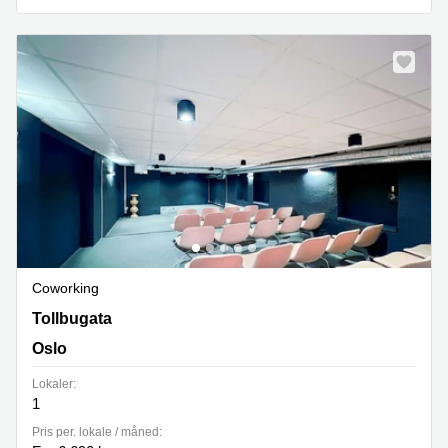
Coworking
Tollbugata 8, Oslo
Tollbugata
Oslo
Lokaler:
1
Pris per. lokale / måned: