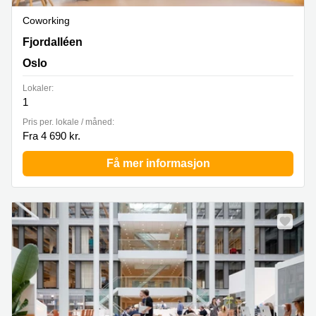
Coworking
Fjordalléen 16, Oslo
Fjordalléen
Oslo
Lokaler:
1
Pris per. lokale / måned:
Fra 4 690 kr.
Få mer informasjon