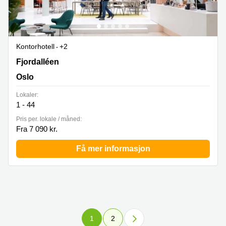
Kontorhotell
+2
Fjordalléen 16, Oslo
Fjordalléen
Oslo
Lokaler:
1 - 44
Pris per. lokale / måned:
Fra 7 090 kr.
Få mer informasjon
1
2