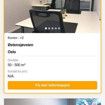
Kontor
+2
Østensjøveien 43, Oslo
Østensjøveien
Oslo
Område:
50 - 500 m²
Kontakt for pris:
N/A
Få mer informasjon