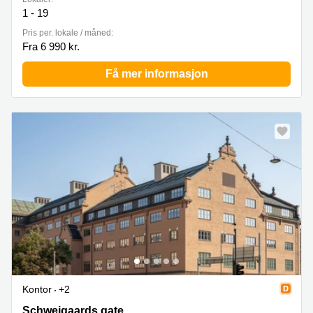
1 - 19
Pris per. lokale / måned:
Fra 6 990 kr.
Få mer informasjon
Kontor
+2
Schweigaards gate 15, Oslo
Schweigaards gate