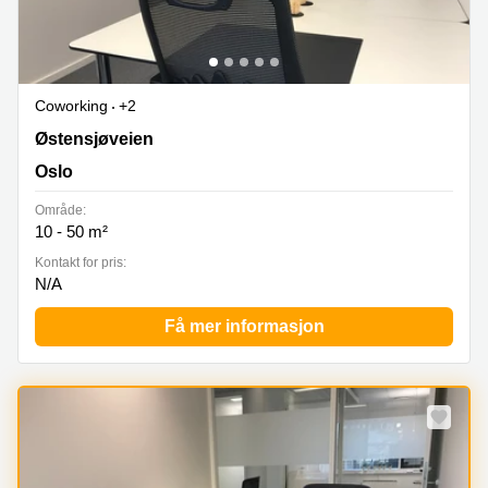
Coworking
+2
Østensjøveien 43, Oslo
Østensjøveien
Oslo
Område:
10 - 50 m²
Kontakt for pris:
N/A
Få mer informasjon