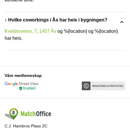
↕️ Hvilke coworkings i Ås har heis i bygningen?
Kveldroveien, 7, 1407 Ås
og %{location} og %{location}
har heis.
Våre medlemsskap
C.J. Hambros Plass 2C