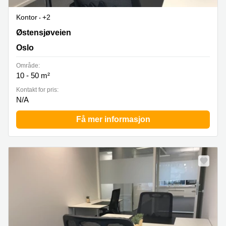
Kontor
+2
Østensjøveien 43, Oslo
Østensjøveien
Oslo
Område:
10 - 50 m²
Kontakt for pris:
N/A
Få mer informasjon