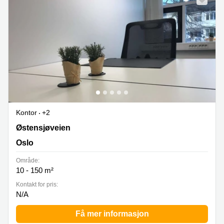
Kontor
+2
Østensjøveien 43, Oslo
Østensjøveien
Oslo
Område:
10 - 150 m²
Kontakt for pris:
N/A
Få mer informasjon