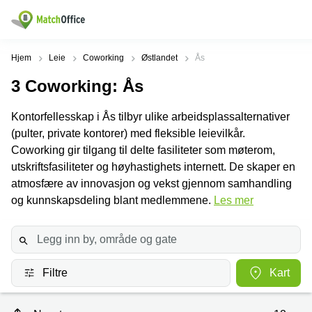
Leie/utleie
Hjem
Leie
Coworking
Østlandet
Ås
3
Coworking
: Ås
Hjelp
Produktsider
Populære
Populære
Byer
søk
Kontorfellesskap i Ås tilbyr ulike arbeidsplassalternativer
Kontor
Om oss
(pulter, private kontorer) med fleksible leievilkår.
Næringslokaler
Innspurten
Kontorfellesskap
til leie Oslo
11 Oslo
Coworking gir tilgang til delte fasiliteter som møterom,
Opprett annonse
utskriftsfasiliteter og høyhastighets internett. De skaper en
Kontorhoteller
Kontorhotell
Hoffsveien
Oslo
1 Oslo
atmosfære av innovasjon og vekst gjennom samhandling
Virtuelt
og kunnskapsdeling blant medlemmene.
Les mer
Pris
kontor
Coworking
Henrik
Oslo
Ibsens
Lager
gate
Logg inn
Leie
90
Møterom
kontor
Oslo
Oslo
Filtre
Kart
Nedre
Leie
Slottsgate
møterom
4m Oslo