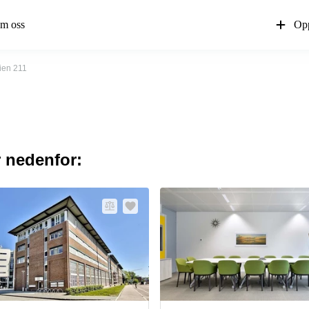
m oss
Opp
en 211
r nedenfor: