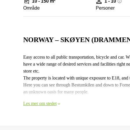
10 - 150 m²
1 - 10
Område
Personer
NORWAY – SKØYEN (DRAMMEN
Easy access to all public transportation, bicycle and car. 
have a wide range of desired services and facilities right n
store etc.
The property is located with unique exposure to E18, and t
Here you can see through Bestumkilen and down to Forneb
an unknown oasis for many people.
Les mer om stedet