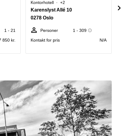
Kontorhotell
+2
Kontorh
Karenslyst Allé 10
Lysake
0278 Oslo
1366 
1 - 21
Personer
1 - 309
Sk
7 850 kr.
Kontakt for pris
N/A
Pris per
måned