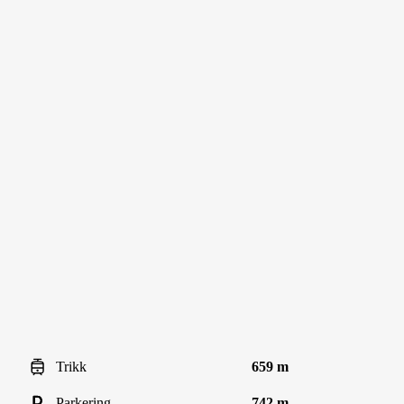
Trikk
659 m
Parkering
742 m