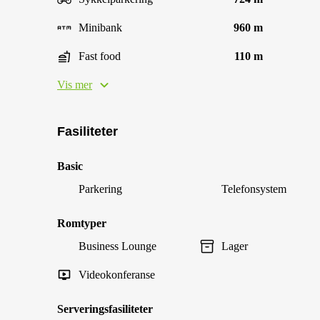
Minibank
960 m
Fast food
110 m
Vis mer
Fasiliteter
Basic
Parkering
Telefonsystem
Romtyper
Business Lounge
Lager
Videokonferanse
Serveringsfasiliteter