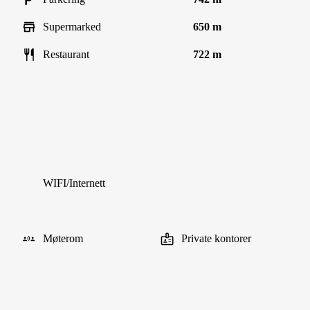
Supermarked
650 m
Restaurant
722 m
WIFI/Internett
Møterom
Private kontorer