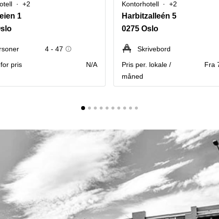
tell
+2
Kontorhotell
+2
eien 1
Harbitzalleén 5
slo
0275 Oslo
rsoner
4 - 47
Skrivebord
for pris
N/A
Pris per. lokale /
Fra 
måned