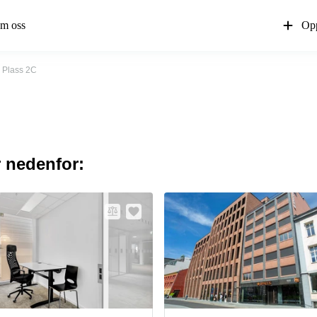
m oss
Opp
 Plass 2C
r nedenfor: