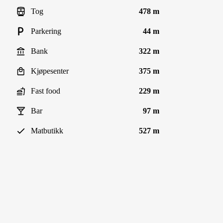
Tog
478 m
Parkering
44 m
Bank
322 m
Kjøpesenter
375 m
Fast food
229 m
Bar
97 m
Matbutikk
527 m