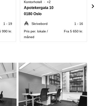
Kontorhotell
+2
Kontorh
Apotekergata 10
Storto
0180 Oslo
0155 
1 - 19
Skrivebord
1 - 16
Sk
6 990 kr.
Pris per. lokale /
Fra 5 650 kr.
Pris per
måned
måned