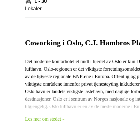
1 - 30
Lokaler
Coworking i Oslo, C.J. Hambros Pl
Det moderne kontorhotellet midt i hjertet av Oslo er kun
lufthavn. Oslo-regionen er det viktigste forretningsområ
av de høyeste regionale BNP-ene i Europa. Offentlig og pr
viktigste områdene innenfor privat tjenesteyting inkluderer
Oslo havn er landets viktigste lastehavn, med daglige forbi
destinasjoner. Oslo er i sentrum av Norges nasjonale og int
tilgjengelig. Oslo lufthavn er en av de meste moderne i Eu
Les mer om stedet