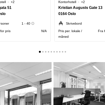
tell
+2
Kontorhotell
+2
ata 51
Kristian Augusts Gate 13
slo
0164 Oslo
rsoner
1 - 40
Skrivebord
for pris
N/A
Pris per. lokale /
Fra 
måned