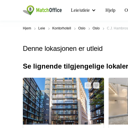
Leie/utleie
Hjelp
O
Hjem
Leie
Kontorhotell
Oslo
Oslo
C.J. Hambros
Denne lokasjonen er utleid
Se lignende tilgjengelige lokale