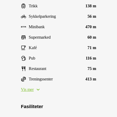
Trikk
138 m
Sykkelparkering
56 m
Minibank
470 m
Supermarked
60 m
Kafé
71 m
Pub
116 m
Restaurant
75 m
Treningssenter
413 m
Vis mer
Fasiliteter