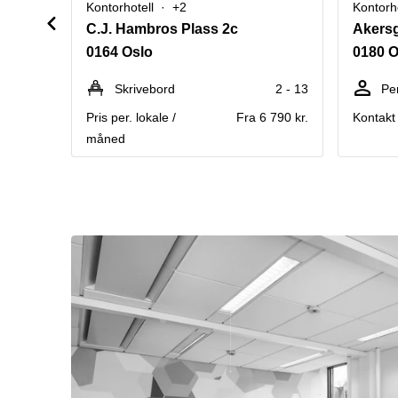
Kontorhotell
+2
Kontorho
C.J. Hambros Plass 2c
Akersg
0164 Oslo
0180 O
Skrivebord
2 - 13
Pe
Pris per. lokale /
Fra 6 790 kr.
Kontakt 
måned