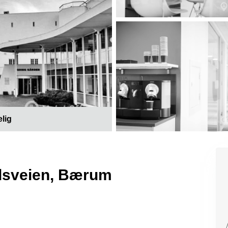
elig
ollsveien, Bærum