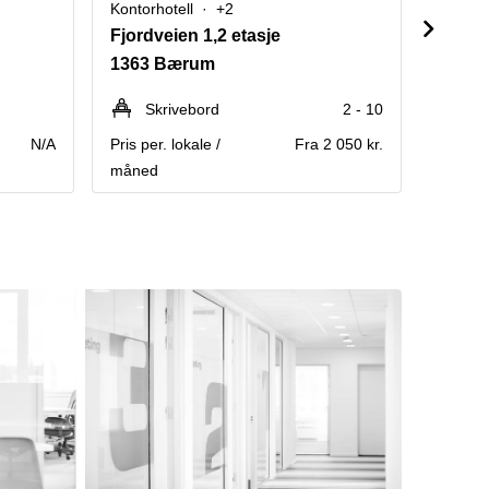
Kontorhotell
+2
Kontorh
Fjordveien 1,2 etasje
Harbit
1363 Bærum
0275 
Skrivebord
2 - 10
Sk
N/A
Pris per. lokale /
Fra 2 050 kr.
Pris per
måned
måned