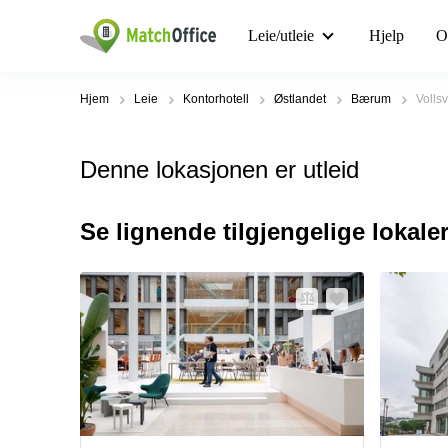
Leie/utleie
Hjelp
O
Hjem
Leie
Kontorhotell
Østlandet
Bærum
Volls
Denne lokasjonen er utleid
Se lignende tilgjengelige lokale