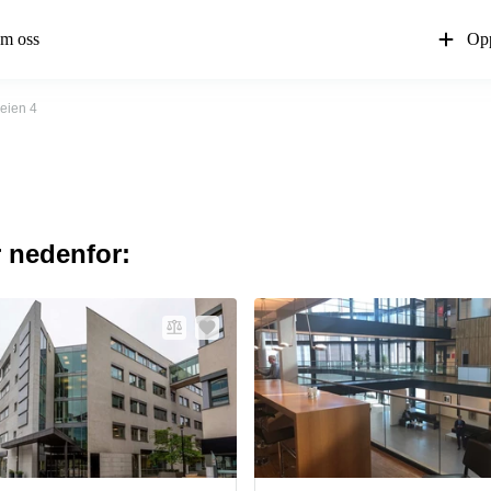
m oss
Opp
veien 4
r nedenfor: