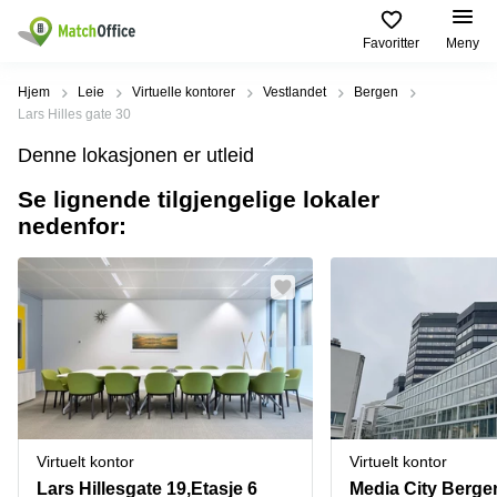
Favoritter
Meny
Leie/utleie
Hjem
Leie
Virtuelle kontorer
Vestlandet
Bergen
Lars Hilles gate 30
Hjelp
Produktsider
Populære
Populære
Denne lokasjonen er utleid
Byer
søk
Kontor
Se lignende tilgjengelige lokaler
Om oss
Næringslokaler
Innspurten
nedenfor:
Kontorfellesskap
til leie Oslo
11 Oslo
Opprett annonse
Kontorhoteller
Kontorhotell
Hoffsveien
Oslo
1 Oslo
Virtuelt
Pris
kontor
Coworking
Henrik
Oslo
Ibsens
Lager
gate
Logg inn
Leie
90
Møterom
kontor
Oslo
Oslo
Nedre
Virtuelt kontor
Virtuelt kontor
Leie
Slottsgate
møterom
4m Oslo
Lars Hillesgate 19,Etasje 6