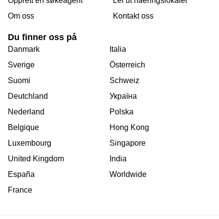
Opprett en søkeagent
Lei ut naeringslokaler
Om oss
Kontakt oss
Du finner oss på
Danmark
Italia
Sverige
Österreich
Suomi
Schweiz
Deutchland
Україна
Nederland
Polska
Belgique
Hong Kong
Luxembourg
Singapore
United Kingdom
India
España
Worldwide
France