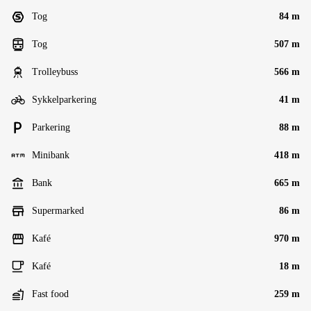
Tog
84 m
Tog
507 m
Trolleybuss
566 m
Sykkelparkering
41 m
Parkering
88 m
Minibank
418 m
Bank
665 m
Supermarked
86 m
Kafé
970 m
Kafé
18 m
Fast food
259 m