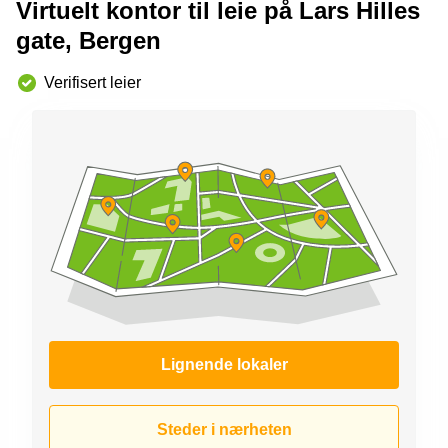
Virtuelt kontor til leie på Lars Hilles
kontor
vei 9
Trondheim
Lysaker
gate, Bergen
Leie
Strandveien
kontor
Verifisert leier
6 Drammen
Drammen
Lars
Leie
Hilles
kontor
gate 30
Bærum
Bergen
Coworking
Kasperveien
Bærum
1 Våler
Leie
Meierigata
kontor
14
Eidsvoll
Elverum
Hammerstadvegen
2 Eidsvoll
Lignende lokaler
Brattørkaia
17A
Trondheim
Steder i nærheten