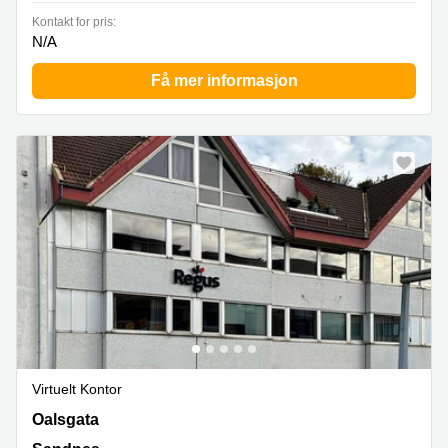
Kontakt for pris:
N/A
Få mer informasjon
Virtuelt Kontor
Oalsgata 7,3rd Floor, Sandnes
Oalsgata