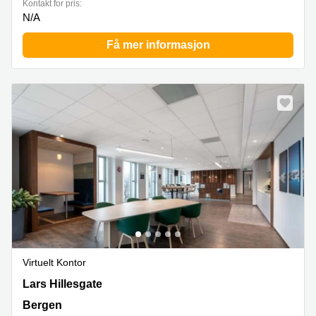
Kontakt for pris:
N/A
Få mer informasjon
Virtuelt Kontor
Lars Hillesgate 19,Etasje 6, Bergen
Lars Hillesgate
Bergen