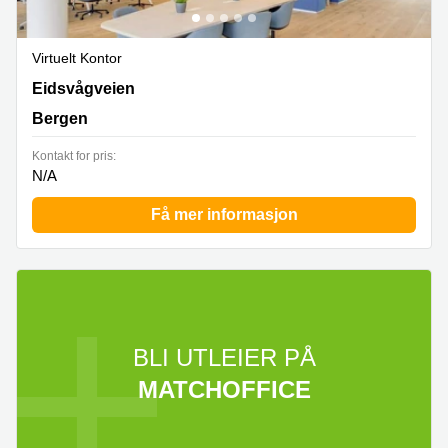
Virtuelt Kontor
Eidsvågveien 115, Bergen
Eidsvågveien
Bergen
Kontakt for pris:
N/A
Få mer informasjon
BLI UTLEIER PÅ
MATCHOFFICE