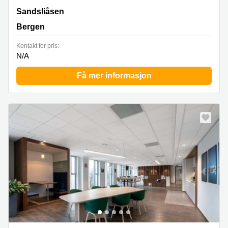
Sandsliåsen 40, Bergen
Sandsliåsen
Bergen
Kontakt for pris:
N/A
Få mer informasjon