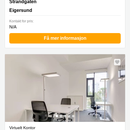
Strandgaten 18,Fjerde etasje, Eigersund
Strandgaten
Eigersund
Kontakt for pris:
N/A
Få mer informasjon
Virtuelt Kontor