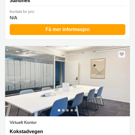
Sandnes
Kontakt for pris:
N/A
Få mer informasjon
Virtuelt Kontor
Kokstadvegen 41,Første etasje, Bergen
Kokstadvegen