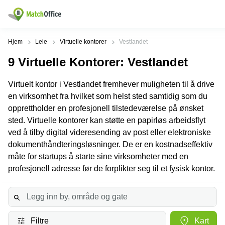
Leie/utleie
Hjem
Leie
Virtuelle kontorer
Vestlandet
9
Virtuelle Kontorer
: Vestlandet
Hjelp
Produktsider
Populære
Populære
Byer
søk
Virtuelt kontor i Vestlandet fremhever muligheten til å drive
Kontor
Om oss
en virksomhet fra hvilket som helst sted samtidig som du
Næringslokaler
Innspurten
Kontorfellesskap
til leie Oslo
11 Oslo
opprettholder en profesjonell tilstedeværelse på ønsket
Opprett annonse
sted. Virtuelle kontorer kan støtte en papirløs arbeidsflyt
Kontorhoteller
Kontorhotell
Hoffsveien
Oslo
1 Oslo
ved å tilby digital videresending av post eller elektroniske
Virtuelt
dokumenthåndteringsløsninger. De er en kostnadseffektiv
Pris
kontor
Coworking
Henrik
måte for startups å starte sine virksomheter med en
Oslo
Ibsens
Lager
gate
profesjonell adresse før de forplikter seg til et fysisk kontor.
Logg inn
Leie
90
Møterom
kontor
Oslo
Oslo
Nedre
Leie
Slottsgate
møterom
4m Oslo
Filtre
Kart