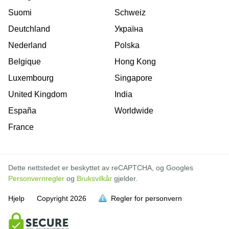
Suomi
Schweiz
Deutchland
Україна
Nederland
Polska
Belgique
Hong Kong
Luxembourg
Singapore
United Kingdom
India
España
Worldwide
France
Dette nettstedet er beskyttet av reCAPTCHA, og Googles
Personvernregler
og
Bruksvilkår
gjelder.
Hjelp
Copyright
2026
Regler for personvern
er full
er full
er full
er full
er full
er full
er full
er full
er full
er full