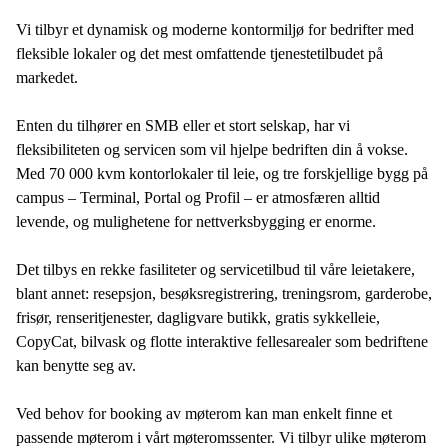
Vi tilbyr et dynamisk og moderne kontormiljø for bedrifter med
fleksible lokaler og det mest omfattende tjenestetilbudet på
markedet.
Enten du tilhører en SMB eller et stort selskap, har vi
fleksibiliteten og servicen som vil hjelpe bedriften din å vokse.
Med 70 000 kvm kontorlokaler til leie, og tre forskjellige bygg på
campus – Terminal, Portal og Profil – er atmosfæren alltid
levende, og mulighetene for nettverksbygging er enorme.
Det tilbys en rekke fasiliteter og servicetilbud til våre leietakere,
blant annet: resepsjon, besøksregistrering, treningsrom, garderobe,
frisør, renseritjenester, dagligvare butikk, gratis sykkelleie,
CopyCat, bilvask og flotte interaktive fellesarealer som bedriftene
kan benytte seg av.
Ved behov for booking av møterom kan man enkelt finne et
passende møterom i vårt møteromssenter. Vi tilbyr ulike møterom