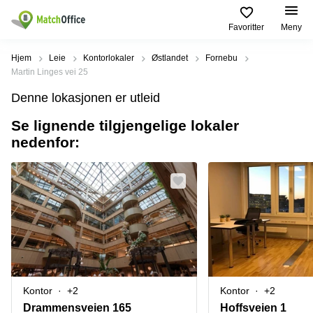
Favoritter
Meny
Leie/utleie
Hjem
Leie
Kontorlokaler
Østlandet
Fornebu
Martin Linges vei 25
Hjelp
Produktsider
Populære
Populære
Denne lokasjonen er utleid
Byer
søk
Kontor
Se lignende tilgjengelige lokaler
Om oss
Næringslokaler
Innspurten
nedenfor:
Kontorfellesskap
til leie Oslo
11 Oslo
Opprett annonse
Kontorhoteller
Kontorhotell
Hoffsveien
Oslo
1 Oslo
Virtuelt
Pris
kontor
Coworking
Henrik
Oslo
Ibsens
Lager
gate
Logg inn
Leie
90
Møterom
kontor
Oslo
Oslo
Nedre
Kontor
+2
Kontor
+2
Leie
Slottsgate
møterom
4m Oslo
Drammensveien 165
Hoffsveien 1