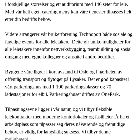
i forskjellige størrelser og ett auditorium med 146 seter for leie.
Med vår helt egen catering meny kan våre tjenester tilpasses helt
etter din bedrifts behov.
Videre arrangerer vår brukerforening Technoport både sosiale og
fagelige events for alle leietakere. Dette gir unike muligheter for
alle leietakere innenfor nettverksbygging, teambuilding og sosial
omgang med egne kollegaer og ansatte i andre bedrifter.
Byggene våre ligger i kort avstand til Oslo og i nærheten av
offentlig transport og flytoget på Lysaker. Det er god kapasitet i
vårt parkeringshus med 1 100 parkeringsplasser og 70
ladestasjoner for elbil. Parkeringshuset driftes av OnePark.
Tilpasningsevne ligger i vår natur, og vi tilbyr fleksible
leiekontrakter med moderne kontorlokaler og fasiliteter. Å ha en
arbeidsplass som tilpasser seg deres nåværende og fremtidige
behov, er viktig for langsiktig suksess. Vi tilbyr denne
muligheten!