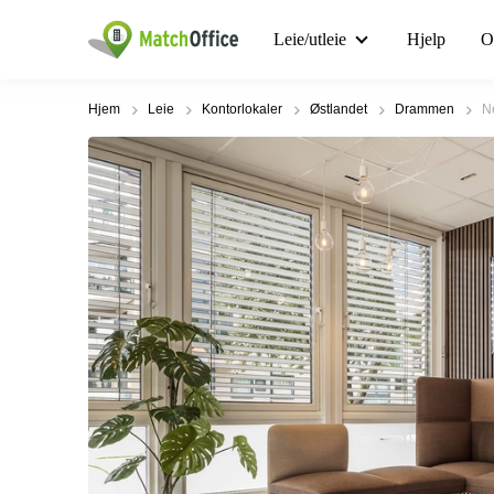
Leie/utleie
Hjelp
O
Hjem
Leie
Kontorlokaler
Østlandet
Drammen
N