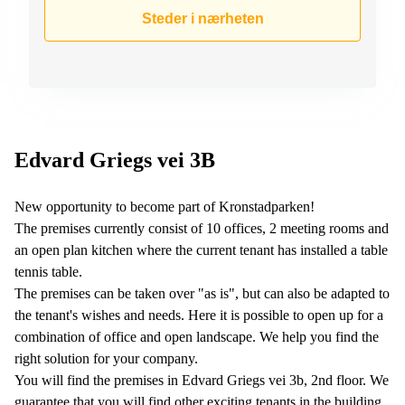
kontor
vei 9
Steder i nærheten
Trondheim
Lysaker
Leie
Strandveien
kontor
6 Drammen
Drammen
Lars
Leie
Hilles
kontor
gate 30
Bærum
Bergen
Edvard Griegs vei 3B
Coworking
Kasperveien
Bærum
1 Våler
New opportunity to become part of Kronstadparken!
The premises currently consist of 10 offices, 2 meeting rooms and
Leie
Meierigata
kontor
14
an open plan kitchen where the current tenant has installed a table
Eidsvoll
Elverum
tennis table.
The premises can be taken over "as is", but can also be adapted to
Hammerstadvegen
2 Eidsvoll
the tenant's wishes and needs. Here it is possible to open up for a
combination of office and open landscape. We help you find the
Brattørkaia
right solution for your company.
17A
Trondheim
You will find the premises in Edvard Griegs vei 3b, 2nd floor. We
guarantee that you will find other exciting tenants in the building,