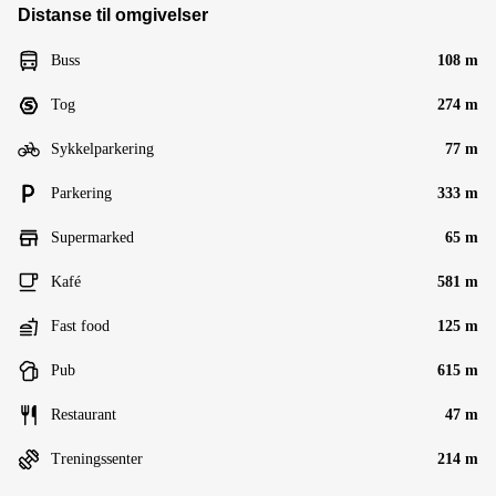
Distanse til omgivelser
Buss
108 m
Tog
274 m
Sykkelparkering
77 m
Parkering
333 m
Supermarked
65 m
Kafé
581 m
Fast food
125 m
Pub
615 m
Restaurant
47 m
Treningssenter
214 m