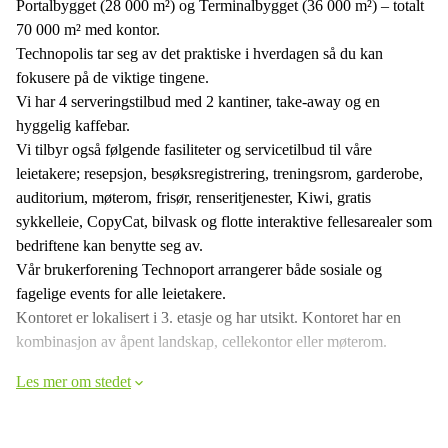
Portalbygget (28 000 m²) og Terminalbygget (36 000 m²) – totalt
70 000 m² med kontor.
Technopolis tar seg av det praktiske i hverdagen så du kan
fokusere på de viktige tingene.
Vi har 4 serveringstilbud med 2 kantiner, take-away og en
hyggelig kaffebar.
Vi tilbyr også følgende fasiliteter og servicetilbud til våre
leietakere; resepsjon, besøksregistrering, treningsrom, garderobe,
auditorium, møterom, frisør, renseritjenester, Kiwi, gratis
sykkelleie, CopyCat, bilvask og flotte interaktive fellesarealer som
bedriftene kan benytte seg av.
Vår brukerforening Technoport arrangerer både sosiale og
fagelige events for alle leietakere.
Kontoret er lokalisert i 3. etasje og har utsikt. Kontoret har en
kombinasjon av åpent landskap, cellekontor eller møterom.
Les mer om stedet