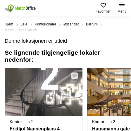
Favoritter
Meny
Leie/utleie
Hjem
Leie
Kontorlokaler
Østlandet
Bærum
Martin Linges Vei 25
Hjelp
Produktsider
Populære
Populære
Denne lokasjonen er utleid
Byer
søk
Kontor
Se lignende tilgjengelige lokaler
Om oss
Næringslokaler
Innspurten
nedenfor:
Kontorfellesskap
til leie Oslo
11 Oslo
Opprett annonse
Kontorhoteller
Kontorhotell
Hoffsveien
Oslo
1 Oslo
Virtuelt
Pris
kontor
Coworking
Henrik
Oslo
Ibsens
Lager
gate
Logg inn
Leie
90
Møterom
kontor
Oslo
Oslo
Nedre
Kontor
+2
Kontor
+2
Leie
Slottsgate
møterom
4m Oslo
Fridtjof Nansenplass 4
Hausmanns gate