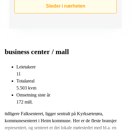
kontor
vei 9
Steder i nærheten
Trondheim
Lysaker
Leie
Strandveien
kontor
6 Drammen
Drammen
Lars
Leie
Hilles
kontor
gate 30
Bærum
Bergen
business center / mall
Coworking
Kasperveien
Bærum
1 Våler
Leietakere
11
Leie
Meierigata
kontor
14
Totalareal
Eidsvoll
Elverum
5.503 kvm
Omsetning siste år
Hammerstadvegen
2 Eidsvoll
172 mill.
Brattørkaia
tidligere Falksenteret, ligger sentralt på Kyrksæterøra,
17A
kommunesenteret i Heim kommune. Her er de fleste bransjer
Trondheim
representert, og senteret er det lokale møtestedet med bl.a. en