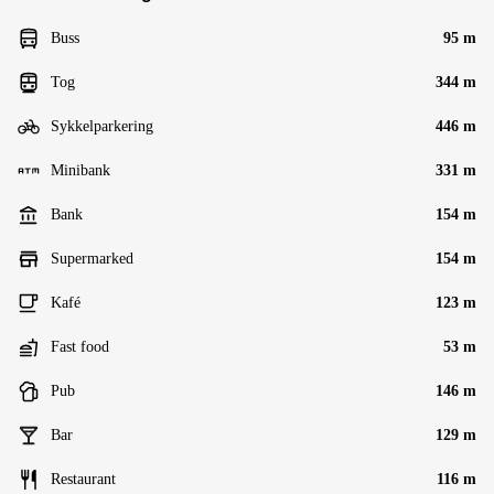
Buss
95 m
Tog
344 m
Sykkelparkering
446 m
Minibank
331 m
Bank
154 m
Supermarked
154 m
Kafé
123 m
Fast food
53 m
Pub
146 m
Bar
129 m
Restaurant
116 m