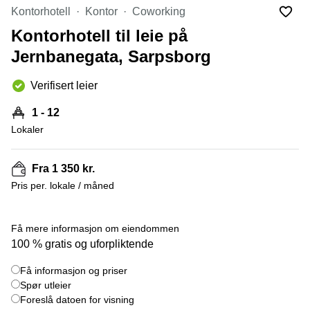
Oslo
Kontorhotell
Kontor
Coworking
Fjordalléen
Virtuelt
16 Oslo
Kontorhotell til leie på
kontor
Oslo
Nydalsveien
Jernbanegata, Sarpsborg
28 Oslo
Coworking
Verifisert leier
Bergen
Fridtjof
Nansen
Kontor
1 - 12
plass 4
Bergen
Oslo
Lokaler
Møterom
Hagaløkkveien
Bergen
13 Asker
Fra 1 350 kr.
Næringslokaler
Martin
Pris per. lokale / måned
til leie
Linges
Trondheim
vei 25
+ 9 bilder
Fornebu
Få mere informasjon om eiendommen
Kontorhotell
100 % gratis og uforpliktende
Trondheim
Lysaker
Torg 5
Kontorfellesskap
Få informasjon og priser
Bærum
Trondheim
Spør utleier
Professor
Foreslå datoen for visning
Leie
Kohts