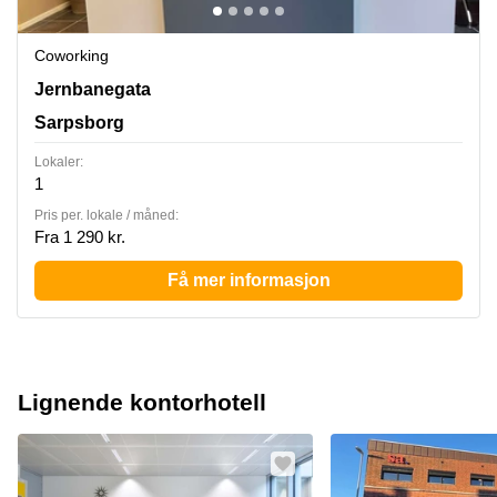
Coworking
Jernbanegata 11, Sarpsborg
Jernbanegata
Sarpsborg
Lokaler:
1
Pris per. lokale / måned:
Fra 1 290 kr.
Få mer informasjon
Lignende kontorhotell