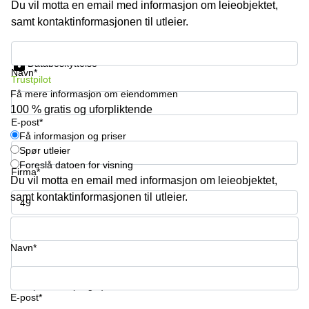
Du vil motta en email med informasjon om leieobjektet,
kontor
vei 9
Trondheim
samt kontaktinformasjonen til utleier.
Lysaker
Leie
Strandveien
Få informasjon og priser
kontor
6 Drammen
Databeskyttelse
Drammen
Navn*
Trustpilot
Lars
Leie
Hilles
Få mere informasjon om eiendommen
kontor
gate 30
100 % gratis og uforpliktende
Bærum
Bergen
E-post*
Få informasjon og priser
Coworking
Kasperveien
Spør utleier
Bærum
1 Våler
Foreslå datoen for visning
Firma*
Leie
Meierigata
Du vil motta en email med informasjon om leieobjektet,
kontor
14
samt kontaktinformasjonen til utleier.
Eidsvoll
Elverum
Telefonnummer*
Hammerstadvegen
2 Eidsvoll
Navn*
Brattørkaia
17A
Ditt spørsmål (valgfri)
Trondheim
E-post*