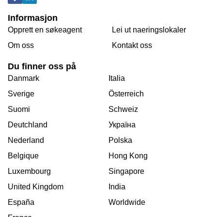
Informasjon
Opprett en søkeagent
Lei ut naeringslokaler
Om oss
Kontakt oss
Du finner oss på
Danmark
Italia
Sverige
Österreich
Suomi
Schweiz
Deutchland
Україна
Nederland
Polska
Belgique
Hong Kong
Luxembourg
Singapore
United Kingdom
India
España
Worldwide