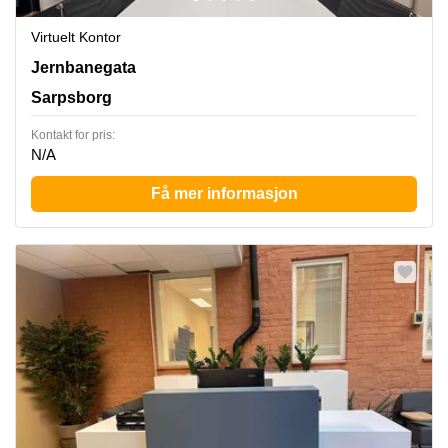
Virtuelt Kontor
Jernbanegata 11, Sarpsborg
Jernbanegata
Sarpsborg
Kontakt for pris:
N/A
Få mer informasjon