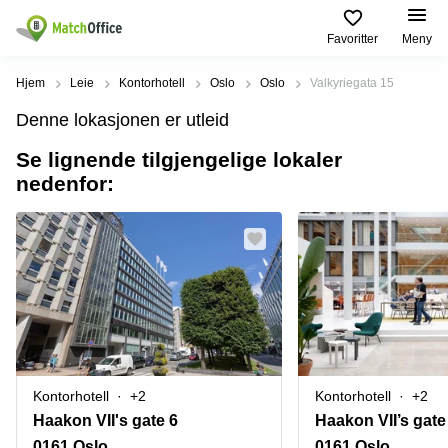
Favoritter
Meny
Leie/utleie
Hjem
Leie
Kontorhotell
Oslo
Oslo
Valkyriegata 15
Denne lokasjonen er utleid
Hjelp
Produktsider
Populære
Populære
Byer
søk
Se lignende tilgjengelige lokaler
Kontor
nedenfor:
Om oss
Næringslokaler
Innspurten
Kontorfellesskap
til leie Oslo
11 Oslo
Opprett annonse
Kontorhoteller
Kontorhotell
Hoffsveien
Oslo
1 Oslo
Virtuelt
Pris
kontor
Coworking
Henrik
Oslo
Ibsens
Lager
gate
Logg inn
Leie
90
Møterom
kontor
Oslo
Oslo
Kontorhotell
+2
Kontorhotell
+2
Nedre
Leie
Slottsgate
Haakon VII's gate 6
møterom
4m Oslo
0161 Oslo
0161 Oslo