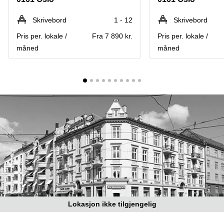
Oslo
Fjordalléen
Virtuelt
Skrivebord
1 - 12
Skrivebord
16 Oslo
kontor
Pris per. lokale /
Fra 7 890 kr.
Pris per. lokale /
Oslo
Nydalsveien
28 Oslo
måned
måned
Coworking
Bergen
Fridtjof
Nansen
Kontor
plass 4
Bergen
Oslo
Møterom
Hagaløkkveien
Bergen
13 Asker
Næringslokaler
Martin
til leie
Linges
Trondheim
vei 25
Fornebu
Kontorhotell
Trondheim
Lysaker
Torg 5
Kontorfellesskap
Bærum
Trondheim
Lokasjon ikke tilgjengelig
Professor
Leie
Kohts