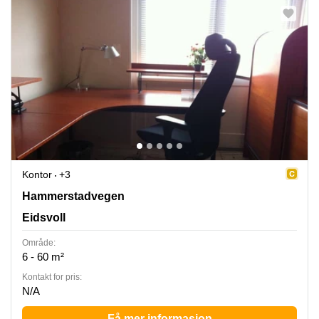
Kontor
+3
Hammerstadvegen 2, Eidsvoll
Hammerstadvegen
Eidsvoll
Område:
6 - 60 m²
Kontakt for pris:
N/A
Få mer informasjon