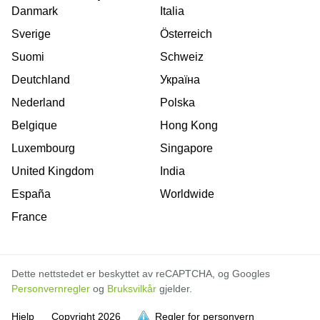
Danmark
Italia
Sverige
Österreich
Suomi
Schweiz
Deutchland
Україна
Nederland
Polska
Belgique
Hong Kong
Luxembourg
Singapore
United Kingdom
India
España
Worldwide
France
Dette nettstedet er beskyttet av reCAPTCHA, og Googles
Personvernregler
og
Bruksvilkår
gjelder.
Hjelp
Copyright
2026
Regler for personvern