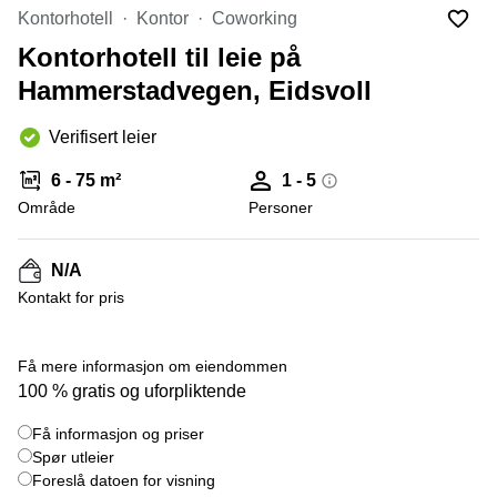
Oslo
Kontorhotell
Kontor
Coworking
Fjordalléen
Virtuelt
16 Oslo
Kontorhotell til leie på
kontor
Oslo
Nydalsveien
Hammerstadvegen, Eidsvoll
28 Oslo
Coworking
Verifisert leier
Bergen
Fridtjof
Nansen
Kontor
6 - 75 m²
1 - 5
plass 4
Bergen
Oslo
Område
Personer
Møterom
Hagaløkkveien
Bergen
13 Asker
N/A
Næringslokaler
Martin
Kontakt for pris
til leie
Linges
Trondheim
vei 25
+ 3 bilder
Fornebu
Få mere informasjon om eiendommen
Kontorhotell
100 % gratis og uforpliktende
Trondheim
Lysaker
Torg 5
Kontorfellesskap
Få informasjon og priser
Bærum
Trondheim
Spør utleier
Professor
Foreslå datoen for visning
Leie
Kohts