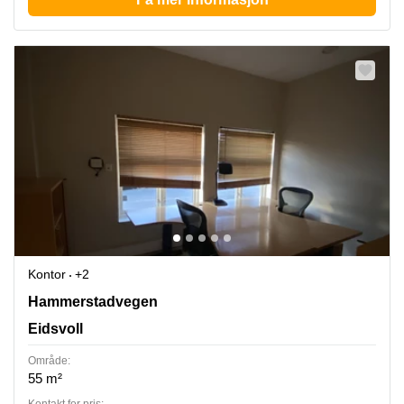
Kontor
+2
Hammerstadvegen 2, Eidsvoll
Hammerstadvegen
Eidsvoll
Område:
55 m²