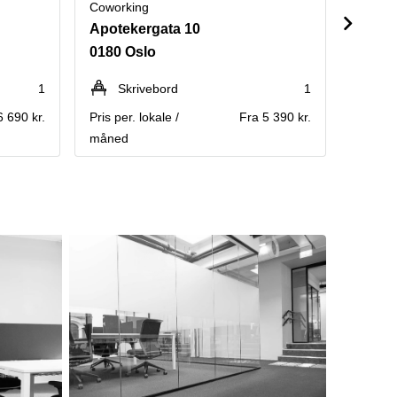
Coworking
Cowork
Apotekergata 10
Storg
0180 Oslo
0184 
1
Skrivebord
1
Kontakt
6 690 kr.
Pris per. lokale /
Fra 5 390 kr.
måned