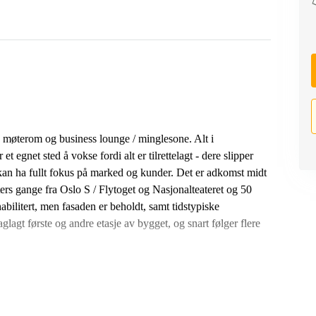
små møterom og business lounge / minglesone. Alt i
t egnet sted å vokse fordi alt er tilrettelagt - dere slipper
 kan ha fullt fokus på marked og kunder. Det er adkomst midt
rs gange fra Oslo S / Flytoget og Nasjonalteateret og 50
abilitert, men fasaden er beholdt, samt tidstypiske
glagt første og andre etasje av bygget, og snart følger flere