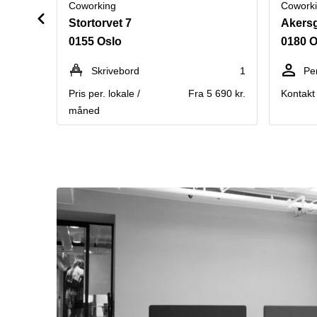
Coworking
Cowork
Stortorvet 7
Akersg
0155 Oslo
0180 O
Skrivebord
1
Pe
Pris per. lokale /
Fra 5 690 kr.
Kontakt 
måned