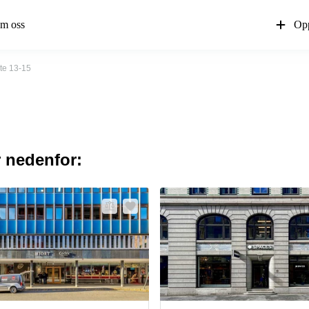
m oss
Opp
te 13-15
r nedenfor: