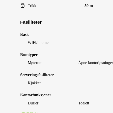
Trikk
59 m
Fasiliteter
Basic
WIFI/Internett
Romtyper
Møterom
Åpne kontorløsninger
Serveringsfasiliteter
Kjøkken
Kontorfunksjoner
Dusjer
Toalett