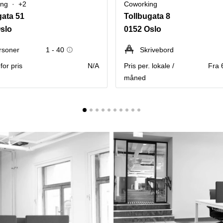
ing
+2
Coworking
ata 51
Tollbugata 8
slo
0152 Oslo
rsoner
1 - 40
Skrivebord
for pris
N/A
Pris per. lokale /
Fra 
måned