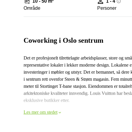
10 - 50 m²
1 - 4
Område
Personer
Coworking i Oslo sentrum
Det er profesjonelt tilrettelagte arbeidsplasser, store og 
representative lokaler i lekker moderne design. Lokalene er e
investeringer i møbler og utstyr. Det er bemannet, så dere
i sentrum rett ovenfor Steen & Strøm magasin. Fem minutte
meter til Stortinget T-bane stasjon. Eiendommen er totalreh
arkitektoniske kvaliteter innvendig. Louis Vuitton har besla
eksklusive butikker etter.
Les mer om stedet