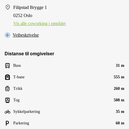
Filipstad Brygge 1
0252 Oslo
Vis alle сoworking i området
Veibeskrivelse
Distanse til omgivelser
Buss
31 m
T-bane
555 m
Trikk
260 m
Tog
508 m
Sykkelparkering
35 m
Parkering
60 m