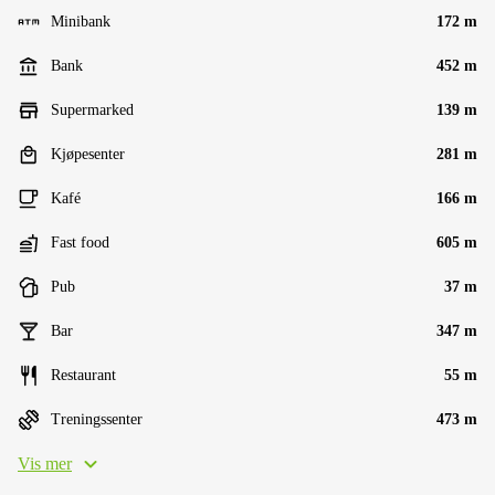
Minibank
172 m
Bank
452 m
Supermarked
139 m
Kjøpesenter
281 m
Kafé
166 m
Fast food
605 m
Pub
37 m
Bar
347 m
Restaurant
55 m
Treningssenter
473 m
Vis mer