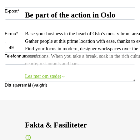
E-post*
Be part of the action in Oslo
Firma*
Base your business in the heart of Oslo’s most vibrant are
Gather people at this prime location with ease, thanks to ex
Find your focus in modern, designer workspaces over the t
Telefonnummer*
connections. When you take a break, soak in the rich cult
nearby restaurants and bars.
Les mer om stedet
Ditt spørsmål (valgfri)
Fakta & Fasiliteter