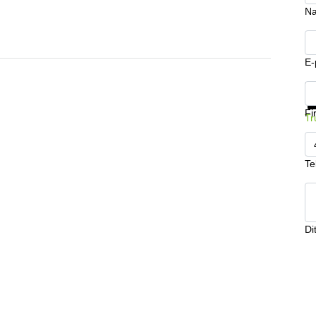
Na
E-
Få
Fi
Tr
Te
Di