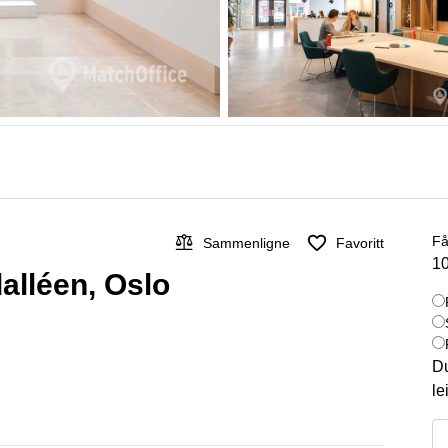
Få
Sammenligne
Favoritt
10
dalléen, Oslo
Du
le