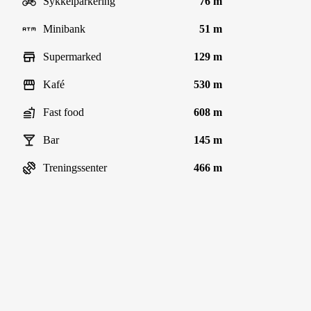
Sykkelparkering
76 m
Minibank
51 m
Supermarked
129 m
Kafé
530 m
Fast food
608 m
Bar
145 m
Treningssenter
466 m