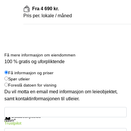
Fra 4 690 kr.
Pris per. lokale / måned
Få mere informasjon om eiendommen
100 % gratis og uforpliktende
Få informasjon og priser
Spør utleier
Foreslå datoen for visning
Du vil motta en email med informasjon om leieobjektet,
samt kontaktinformasjonen til utleier.
Få informasjon og priser
Databeskyttelse
Navn*
Trustpilot