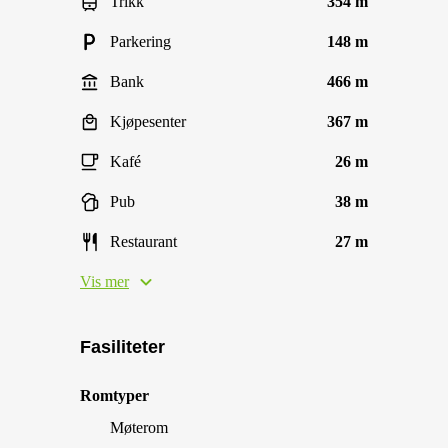
Trikk
354 m
Parkering
148 m
Bank
466 m
Kjøpesenter
367 m
Kafé
26 m
Pub
38 m
Restaurant
27 m
Vis mer
Fasiliteter
Romtyper
Møterom