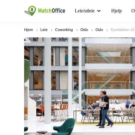
Leie/utleie
Hjelp
O
Hjem
Leie
Coworking
Oslo
Oslo
Fjordalléen 16