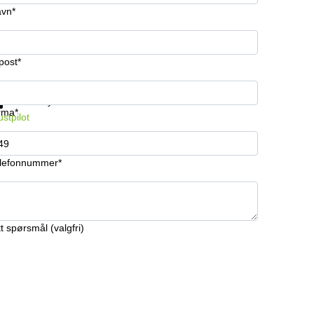
vn*
post*
 informasjon og priser
Databeskyttelse
rma*
ustpilot
lefonnummer*
tt spørsmål (valgfri)