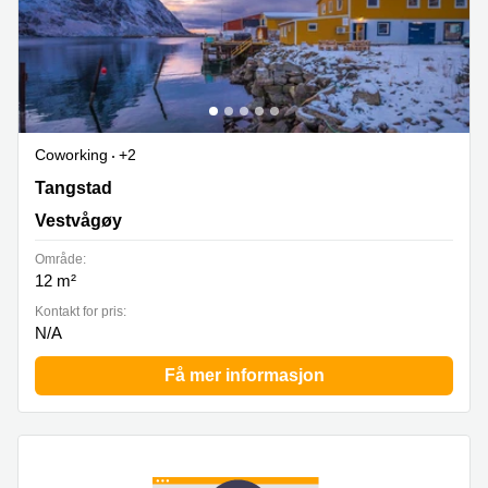
Coworking
+2
Tangstad 190, Vestvågøy
Tangstad
Vestvågøy
Område:
12 m²
Kontakt for pris:
N/A
Få mer informasjon