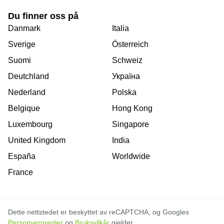
Du finner oss på
Danmark
Italia
Sverige
Österreich
Suomi
Schweiz
Deutchland
Україна
Nederland
Polska
Belgique
Hong Kong
Luxembourg
Singapore
United Kingdom
India
España
Worldwide
France
Dette nettstedet er beskyttet av reCAPTCHA, og Googles
Personvernregler
og
Bruksvilkår
gjelder.