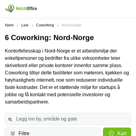
Leie/utleie
Hjem
Leie
Coworking
Nord-Norge
6
Coworking
: Nord-Norge
Hjelp
Produktsider
Populære
Populære
Byer
søk
Kontorfellesskap i Nord-Norge er et arbeidsmiljø der
Kontor
Om oss
enkeltpersoner og bedrifter fra ulike virksomheter leier
Næringslokaler
Innspurten
Kontorfellesskap
til leie Oslo
11 Oslo
skrivebord eller private kontorer innenfor samme plass.
Opprett annonse
Coworking tilbyr delte fasiliteter som møterom, kjøkken og
Kontorhoteller
Kontorhotell
Hoffsveien
Oslo
1 Oslo
høyhastighets internett, noe som reduserer individuelle
Virtuelt
faste kostnader. Det er et støttende miljø for startups å
Pris
kontor
Coworking
Henrik
jobbe og få kontakt med potensielle investorer og
Oslo
Ibsens
Lager
gate
samarbeidspartnere.
Logg inn
Leie
90
Møterom
kontor
Oslo
Oslo
Nedre
Leie
Slottsgate
møterom
4m Oslo
Filtre
Kart