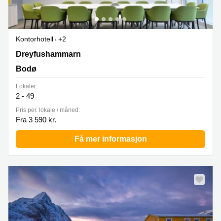
Kontorhotell
+2
Dreyfushammarn 35,3rd etasje, Bodø
Dreyfushammarn
Bodø
Lokaler:
2 - 49
Pris per. lokale / måned:
Fra 3 590 kr.
Få mer informasjon