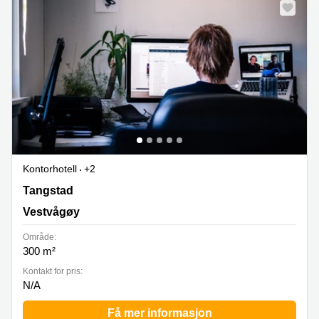
Kontorhotell
+2
Tangstad 190, Vestvågøy
Tangstad
Vestvågøy
Område:
300 m²
Kontakt for pris:
N/A
Få mer informasjon