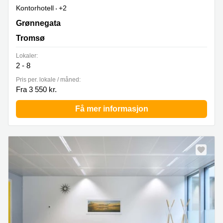
Kontorhotell
+2
Grønnegata 78-88,4 etasje, Tromsø
Grønnegata
Tromsø
Lokaler:
2 - 8
Pris per. lokale / måned:
Fra 3 550 kr.
Få mer informasjon