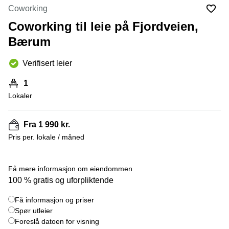
Oslo
Coworking
Fjordalléen
Virtuelt
16 Oslo
Coworking til leie på Fjordveien,
kontor
Oslo
Nydalsveien
Bærum
28 Oslo
Coworking
Verifisert leier
Bergen
Fridtjof
Nansen
Kontor
1
plass 4
Bergen
Oslo
Lokaler
Møterom
Hagaløkkveien
Bergen
13 Asker
Fra 1 990 kr.
Næringslokaler
Martin
Pris per. lokale / måned
til leie
Linges
Trondheim
vei 25
+ 4 bilder
Fornebu
Få mere informasjon om eiendommen
Kontorhotell
100 % gratis og uforpliktende
Trondheim
Lysaker
Torg 5
Kontorfellesskap
Få informasjon og priser
Bærum
Trondheim
Spør utleier
Professor
Foreslå datoen for visning
Leie
Kohts