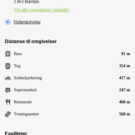
1363 Bærum
Vis alle сoworking i området
Veibeskrivelse
Distanse til omgivelser
Buss
91 m
Tog
354 m
Sykkelparkering
417 m
Supermarked
247 m
Restaurant
468 m
Treningssenter
568 m
Fasiliteter