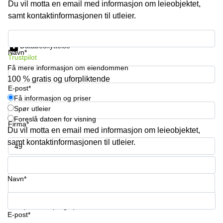
Du vil motta en email med informasjon om leieobjektet,
kontor
vei 9
Trondheim
samt kontaktinformasjonen til utleier.
Lysaker
Leie
Strandveien
Få informasjon og priser
kontor
6 Drammen
Databeskyttelse
Drammen
Navn*
Trustpilot
Lars
Leie
Hilles
Få mere informasjon om eiendommen
kontor
gate 30
100 % gratis og uforpliktende
Bærum
Bergen
E-post*
Få informasjon og priser
Coworking
Kasperveien
Spør utleier
Bærum
1 Våler
Foreslå datoen for visning
Firma*
Leie
Meierigata
Du vil motta en email med informasjon om leieobjektet,
kontor
14
samt kontaktinformasjonen til utleier.
Eidsvoll
Elverum
Telefonnummer*
Hammerstadvegen
2 Eidsvoll
Navn*
Brattørkaia
17A
Ditt spørsmål (valgfri)
Trondheim
E-post*