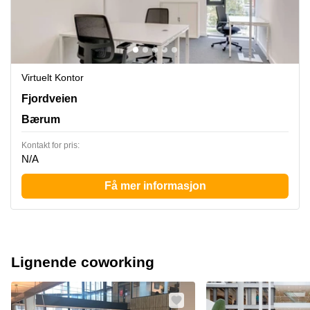
Virtuelt Kontor
Fjordveien 1,2 etasje, Bærum
Fjordveien
Bærum
Kontakt for pris:
N/A
Få mer informasjon
Lignende coworking