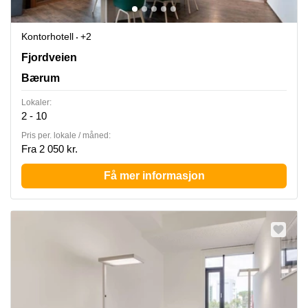
Kontorhotell
+2
Fjordveien 1,2 etasje, Bærum
Fjordveien
Bærum
Lokaler:
2 - 10
Pris per. lokale / måned:
Fra 2 050 kr.
Få mer informasjon