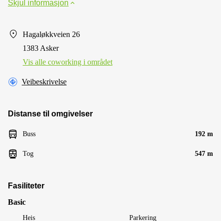
Skjul informasjon
Hagaløkkveien 26
1383 Asker
Vis alle сoworking i området
Veibeskrivelse
Distanse til omgivelser
Buss
192 m
Tog
547 m
Fasiliteter
Basic
Heis
Parkering