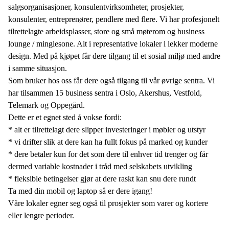
salgsorganisasjoner, konsulentvirksomheter, prosjekter,
konsulenter, entreprenører, pendlere med flere. Vi har profesjonelt
tilrettelagte arbeidsplasser, store og små møterom og business
lounge / minglesone. Alt i representative lokaler i lekker moderne
design. Med på kjøpet får dere tilgang til et sosial miljø med andre
i samme situasjon.
Som bruker hos oss får dere også tilgang til vår øvrige sentra. Vi
har tilsammen 15 business sentra i Oslo, Akershus, Vestfold,
Telemark og Oppegård.
Dette er et egnet sted å vokse fordi:
* alt er tilrettelagt dere slipper investeringer i møbler og utstyr
* vi drifter slik at dere kan ha fullt fokus på marked og kunder
* dere betaler kun for det som dere til enhver tid trenger og får
dermed variable kostnader i tråd med selskabets utvikling
* fleksible betingelser gjør at dere raskt kan snu dere rundt
Ta med din mobil og laptop så er dere igang!
Våre lokaler egner seg også til prosjekter som varer og kortere
eller lengre perioder.