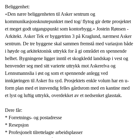
Beliggenhet:
«Den nære beliggenheten til Asker sentrum og
kommunikasjonsknutepunktet med tog/ flytog gir dette prosjektet
et meget godt utgangspunkt som kontorbygg.» Jostein Rønsen -
Arkitekt. Asker Tek er byggetrinn 3 på Kraglund, nærmest Asker
sentrum. De tre byggene skal sammen fremstå med variasjon både
i høyde og arkitektonisk uttrykk for å gi området en spennende
helhet. Bygningene ligger inntil et skogkledd landskap i vest og
henvender seg med sitt varierte uttrykk mot Askerelva og
Lennsmannslia i øst og som et spennende anlegg ved
innkjøringen til Asker fra syd. Prosjektets enkle volum har en u-
form plan med et innvendig felles gårdsrom med en kantine med
et lyst og luftig uttrykk, overdekket av et nedsenket glasstak.
Dere får:
* Forretnings- og postadresse
* Resepsjon
* Profesjonelt tilrettelagte arbeidsplasser