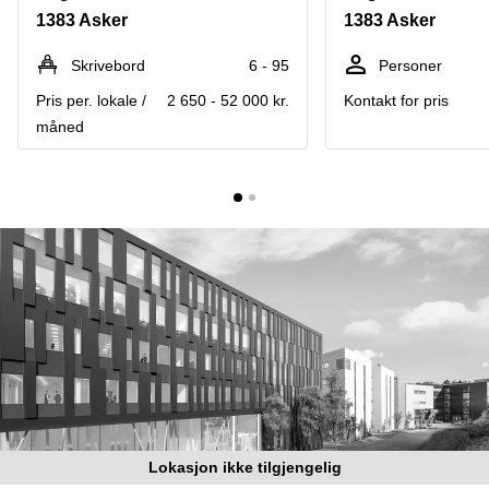
Oslo
1383 Asker
1383 Asker
Fjordalléen
Virtuelt
16 Oslo
kontor
Skrivebord
6 - 95
Personer
Oslo
Nydalsveien
Pris per. lokale /
2 650 - 52 000 kr.
Kontakt for pris
28 Oslo
Coworking
måned
Bergen
Fridtjof
Nansen
Kontor
plass 4
Bergen
Oslo
Møterom
Hagaløkkveien
Bergen
13 Asker
Næringslokaler
Martin
til leie
Linges
Trondheim
vei 25
Fornebu
Kontorhotell
Trondheim
Lysaker
Torg 5
Kontorfellesskap
Bærum
Trondheim
Professor
Lokasjon ikke tilgjengelig
Leie
Kohts