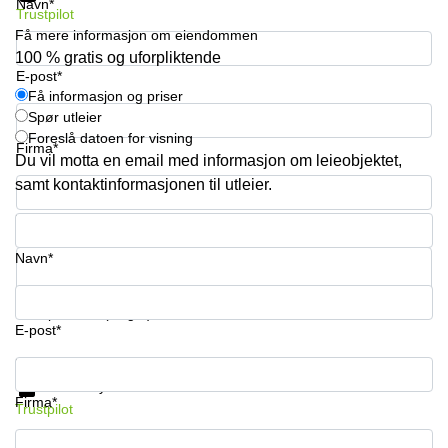
Navn*
kontor
vei 9
Trustpilot
Trondheim
Lysaker
Få mere informasjon om eiendommen
100 % gratis og uforpliktende
Leie
Strandveien
E-post*
kontor
6 Drammen
Få informasjon og priser
Drammen
Spør utleier
Lars
Leie
Hilles
Foreslå datoen for visning
Firma*
kontor
gate 30
Du vil motta en email med informasjon om leieobjektet,
Bærum
Bergen
samt kontaktinformasjonen til utleier.
Coworking
Kasperveien
Bærum
Telefonnummer*
1 Våler
Leie
Meierigata
Navn*
kontor
14
Eidsvoll
Elverum
Ditt spørsmål (valgfri)
Hammerstadvegen
E-post*
2 Eidsvoll
Få informasjon og priser
Brattørkaia
Databeskyttelse
17A
Firma*
Trustpilot
Trondheim