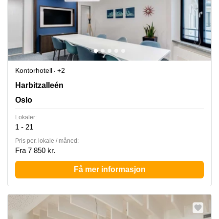
Kontorhotell
+2
Harbitzalleén 5, Oslo
Harbitzalleén
Oslo
Lokaler:
1 - 21
Pris per. lokale / måned:
Fra 7 850 kr.
Få mer informasjon