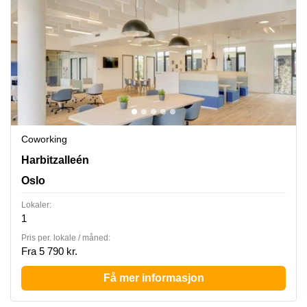
Coworking
Harbitzalleén 5, Oslo
Harbitzalleén
Oslo
Lokaler:
1
Pris per. lokale / måned:
Fra 5 790 kr.
Få mer informasjon