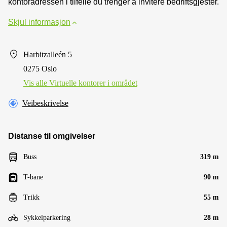
kontoradressen i tilfelle du trenger å invitere bedriftsgjester.
Skjul informasjon
Harbitzalleén 5
0275 Oslo
Vis alle Virtuelle kontorer i området
Veibeskrivelse
Distanse til omgivelser
Buss
319 m
T-bane
90 m
Trikk
55 m
Sykkelparkering
28 m