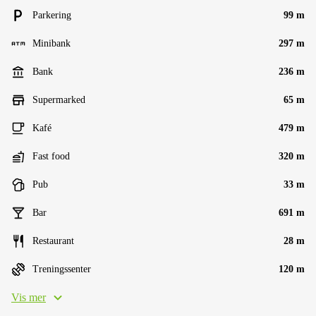
Parkering
99 m
Minibank
297 m
Bank
236 m
Supermarked
65 m
Kafé
479 m
Fast food
320 m
Pub
33 m
Bar
691 m
Restaurant
28 m
Treningssenter
120 m
Vis mer