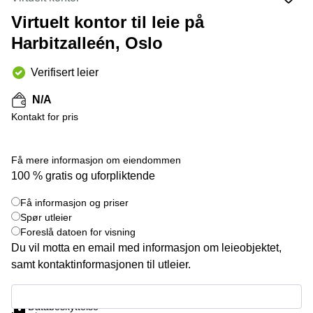
Oslo
Fjordalléen
Virtuelt kontor til leie på
Virtuelt
16 Oslo
Harbitzalleén, Oslo
kontor
Oslo
Nydalsveien
28 Oslo
Verifisert leier
Coworking
Bergen
Fridtjof
N/A
Nansen
Kontor
plass 4
Kontakt for pris
Bergen
Oslo
Møterom
Hagaløkkveien
Få mere informasjon om eiendommen
Bergen
13 Asker
100 % gratis og uforpliktende
Næringslokaler
Martin
til leie
Linges
Få informasjon og priser
+ 4 bilder
Trondheim
vei 25
Spør utleier
Fornebu
Foreslå datoen for visning
Kontorhotell
Trondheim
Du vil motta en email med informasjon om leieobjektet,
Lysaker
Torg 5
samt kontaktinformasjonen til utleier.
Kontorfellesskap
Bærum
Trondheim
Få informasjon og priser
Professor
Databeskyttelse
Leie
Kohts