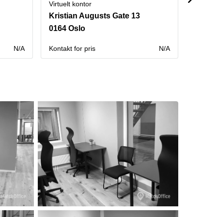
Virtuelt kontor
Virtuelt
Kristian Augusts Gate 13
Apote
0164 Oslo
0180 
N/A
Kontakt for pris
N/A
Kontakt