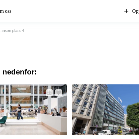
m oss
Opp
 Nansen plass 4
r nedenfor: