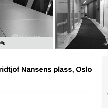
elig
 Fridtjof Nansens plass, Oslo