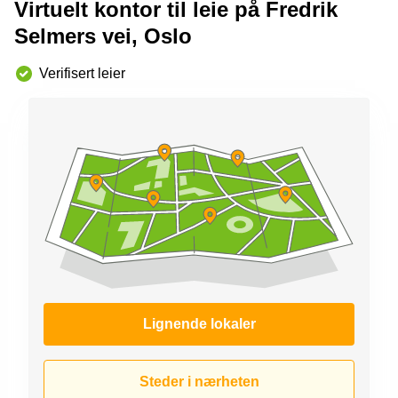
Virtuelt kontor til leie på Fredrik
kontor
vei 9
Trondheim
Lysaker
Selmers vei, Oslo
Leie
Strandveien
kontor
Verifisert leier
6 Drammen
Drammen
Lars
Leie
Hilles
kontor
gate 30
Bærum
Bergen
Coworking
Kasperveien
Bærum
1 Våler
Leie
Meierigata
kontor
14
Eidsvoll
Elverum
Hammerstadvegen
2 Eidsvoll
Lignende lokaler
Brattørkaia
17A
Trondheim
Steder i nærheten