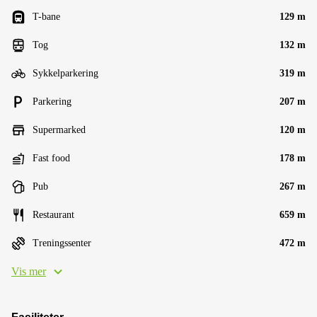
T-bane
129 m
Tog
132 m
Sykkelparkering
319 m
Parkering
207 m
Supermarked
120 m
Fast food
178 m
Pub
267 m
Restaurant
659 m
Treningssenter
472 m
Vis mer