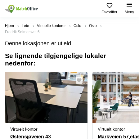
Favoritter
Meny
Leie/utleie
Hjem
Leie
Virtuelle kontorer
Oslo
Oslo
Fredrik Selmersvei 6
Hjelp
Produktsider
Populære
Populære
Denne lokasjonen er utleid
Byer
søk
Kontor
Se lignende tilgjengelige lokaler
Om oss
Næringslokaler
Innspurten
nedenfor:
Kontorfellesskap
til leie Oslo
11 Oslo
Opprett annonse
Kontorhoteller
Kontorhotell
Hoffsveien
Oslo
1 Oslo
Virtuelt
Pris
kontor
Coworking
Henrik
Oslo
Ibsens
Lager
gate
Logg inn
Leie
90
Møterom
kontor
Oslo
Oslo
Nedre
Virtuelt kontor
Virtuelt kontor
Leie
Slottsgate
møterom
4m Oslo
Østensjøveien 43
Markveien 57,etasj