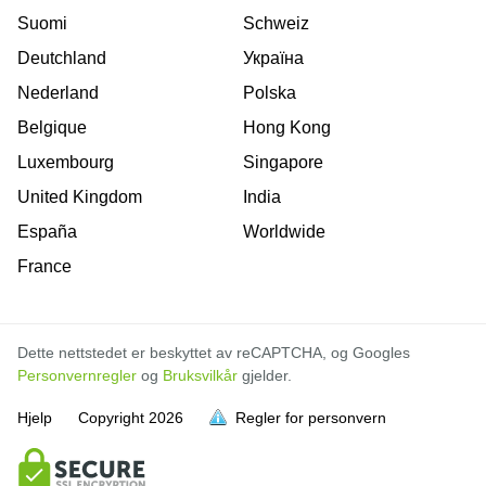
Suomi
Schweiz
Deutchland
Україна
Nederland
Polska
Belgique
Hong Kong
Luxembourg
Singapore
United Kingdom
India
España
Worldwide
France
Dette nettstedet er beskyttet av reCAPTCHA, og Googles
Personvernregler
og
Bruksvilkår
gjelder.
Hjelp
Copyright
2026
Regler for personvern
er full
er full
er full
er full
er full
er full
er full
er full
er full
er full