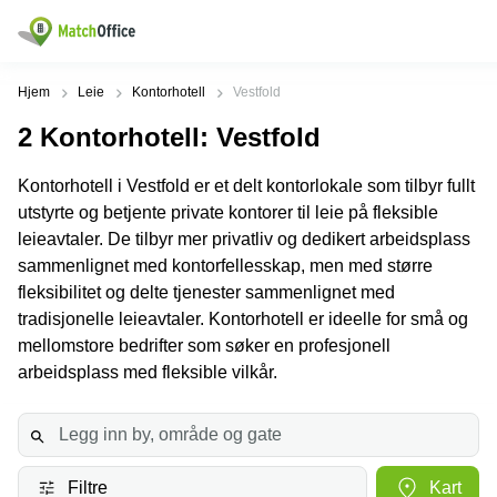
Leie/utleie
Hjem
Leie
Kontorhotell
Vestfold
2
Kontorhotell
: Vestfold
Hjelp
Produktsider
Populære
Populære
Byer
søk
Kontorhotell i Vestfold er et delt kontorlokale som tilbyr fullt
Kontor
Om oss
utstyrte og betjente private kontorer til leie på fleksible
Næringslokaler
Innspurten
Kontorfellesskap
til leie Oslo
11 Oslo
leieavtaler. De tilbyr mer privatliv og dedikert arbeidsplass
Opprett annonse
sammenlignet med kontorfellesskap, men med større
Kontorhoteller
Kontorhotell
Hoffsveien
Oslo
1 Oslo
fleksibilitet og delte tjenester sammenlignet med
Virtuelt
tradisjonelle leieavtaler. Kontorhotell er ideelle for små og
Pris
kontor
Coworking
Henrik
mellomstore bedrifter som søker en profesjonell
Oslo
Ibsens
Lager
gate
arbeidsplass med fleksible vilkår.
Logg inn
Leie
90
Møterom
kontor
Oslo
Oslo
Nedre
Leie
Slottsgate
møterom
4m Oslo
Filtre
Kart