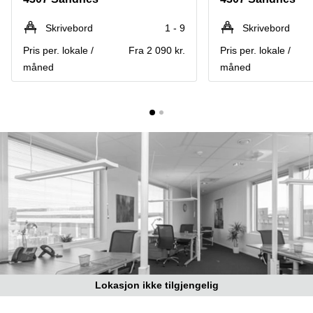
Oslo
Fjordalléen
Virtuelt
Skrivebord
1 - 9
Skrivebord
16 Oslo
kontor
Pris per. lokale /
Fra 2 090 kr.
Pris per. lokale /
Oslo
Nydalsveien
28 Oslo
måned
måned
Coworking
Bergen
Fridtjof
Nansen
Kontor
plass 4
Bergen
Oslo
Møterom
Hagaløkkveien
Bergen
13 Asker
Næringslokaler
Martin
til leie
Linges
Trondheim
vei 25
Fornebu
Kontorhotell
Trondheim
Lysaker
Torg 5
Kontorfellesskap
Bærum
Trondheim
Lokasjon ikke tilgjengelig
Professor
Leie
Kohts