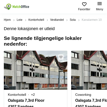
Favoritter
Meny
Leie/utleie
Hjem
Leie
Kontorhotell
Vestlandet
Sola
Kanalarmen 10
Denne lokasjonen er utleid
Hjelp
Produktsider
Populære
Populære
Byer
søk
Se lignende tilgjengelige lokaler
Kontor
nedenfor:
Om oss
Næringslokaler
Innspurten
Kontorfellesskap
til leie Oslo
11 Oslo
Opprett annonse
Kontorhoteller
Kontorhotell
Hoffsveien
Oslo
1 Oslo
Virtuelt
Pris
kontor
Coworking
Henrik
Oslo
Ibsens
Lager
gate
Logg inn
Leie
90
Møterom
kontor
Oslo
Oslo
Kontorhotell
+2
Coworking
Nedre
Leie
Slottsgate
Oalsgata 7,3rd Floor
Oalsgata 7,3rd Fl
møterom
4m Oslo
4307 Sandnes
4307 Sandnes