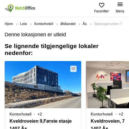
Favoritter
Meny
Leie/utleie
Hjem
Leie
Kontorhotell
Østlandet
Ås
Sjøskogenveien 7
Denne lokasjonen er utleid
Hjelp
Produktsider
Populære
Populære
Byer
søk
Se lignende tilgjengelige lokaler
Kontor
nedenfor:
Om oss
Næringslokaler
Innspurten
Kontorfellesskap
til leie Oslo
11 Oslo
Opprett annonse
Kontorhoteller
Kontorhotell
Hoffsveien
Oslo
1 Oslo
Virtuelt
Pris
kontor
Coworking
Henrik
Oslo
Ibsens
Lager
gate
Logg inn
Leie
90
Møterom
kontor
Oslo
Oslo
Kontorhotell
+2
Kontorhotell
+2
Nedre
Leie
Slottsgate
Kveldroveien 9,Første etasje
Kveldroveien, 7
møterom
4m Oslo
1407 Ås
1407 Ås