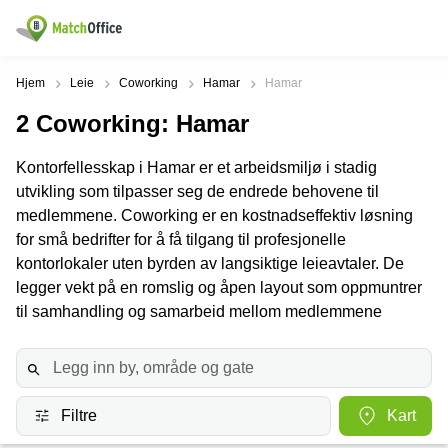
Leie/utleie
Hjem
Leie
Coworking
Hamar
Hamar
2
Coworking
: Hamar
Hjelp
Produktsider
Populære
Populære
Byer
søk
Kontorfellesskap i Hamar er et arbeidsmiljø i stadig
Kontor
Om oss
utvikling som tilpasser seg de endrede behovene til
Næringslokaler
Innspurten
Kontorfellesskap
til leie Oslo
11 Oslo
medlemmene. Coworking er en kostnadseffektiv løsning
Opprett annonse
for små bedrifter for å få tilgang til profesjonelle
Kontorhoteller
Kontorhotell
Hoffsveien
Oslo
1 Oslo
kontorlokaler uten byrden av langsiktige leieavtaler. De
Virtuelt
legger vekt på en romslig og åpen layout som oppmuntrer
Pris
kontor
Coworking
Henrik
til samhandling og samarbeid mellom medlemmene
Oslo
Ibsens
Lager
gate
Logg inn
Leie
90
Møterom
kontor
Oslo
Oslo
Nedre
Filtre
Kart
Leie
Slottsgate
møterom
4m Oslo