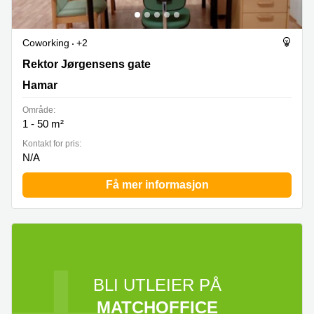
Coworking
+2
Rektor Jørgensens gate 3, Hamar
Rektor Jørgensens gate
Hamar
Område:
1 - 50 m²
Kontakt for pris:
N/A
Få mer informasjon
BLI UTLEIER PÅ
MATCHOFFICE