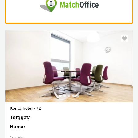
Kontorhotell
+2
Torggata 3, Hamar
Torggata
Hamar
Område: