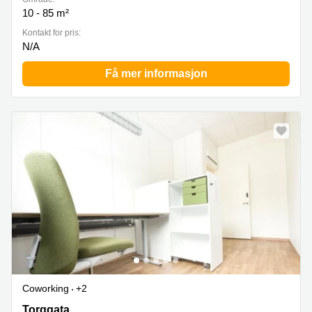
10 - 85 m²
Kontakt for pris:
N/A
Få mer informasjon
Coworking
+2
Torggata 3, Hamar
Torggata