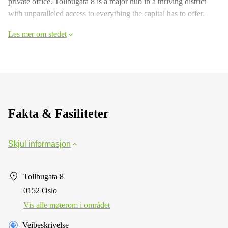
private office. Tollbugata 8 is a major hub in a thriving district
with unparalleled access to everything the capital has to offer.
Les mer om stedet
Fakta & Fasiliteter
Skjul informasjon
Tollbugata 8
0152 Oslo
Vis alle møterom i området
Veibeskrivelse