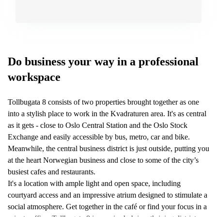
kontor
vei 9
Trondheim
Lysaker
Leie
Strandveien
kontor
6 Drammen
Drammen
Lars
Do business your way in a professional
Leie
Hilles
kontor
gate 30
workspace
Bærum
Bergen
Coworking
Kasperveien
Tollbugata 8 consists of two properties brought together as one
Bærum
1 Våler
into a stylish place to work in the Kvadraturen area. It's as central
Leie
Meierigata
as it gets - close to Oslo Central Station and the Oslo Stock
kontor
14
Exchange and easily accessible by bus, metro, car and bike.
Eidsvoll
Elverum
Meanwhile, the central business district is just outside, putting you
Hammerstadvegen
at the heart Norwegian business and close to some of the city’s
2 Eidsvoll
busiest cafes and restaurants.
It's a location with ample light and open space, including
Brattørkaia
17A
courtyard access and an impressive atrium designed to stimulate a
Trondheim
social atmosphere. Get together in the café or find your focus in a