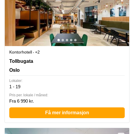
Kontorhotell
+2
Tollbugata 8, Oslo
Tollbugata
Oslo
Lokaler:
1 - 19
Pris per. lokale / måned:
Fra 6 990 kr.
Få mer informasjon