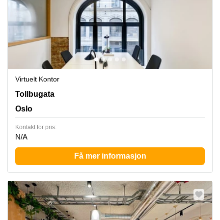
Virtuelt Kontor
Tollbugata 8, Oslo
Tollbugata
Oslo
Kontakt for pris:
N/A
Få mer informasjon