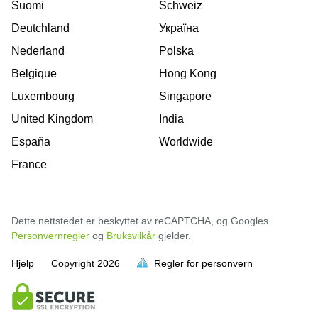
Suomi
Schweiz
Deutchland
Україна
Nederland
Polska
Belgique
Hong Kong
Luxembourg
Singapore
United Kingdom
India
España
Worldwide
France
Dette nettstedet er beskyttet av reCAPTCHA, og Googles
Personvernregler
og
Bruksvilkår
gjelder.
Hjelp
Copyright
2026
Regler for personvern
er full
er full
er full