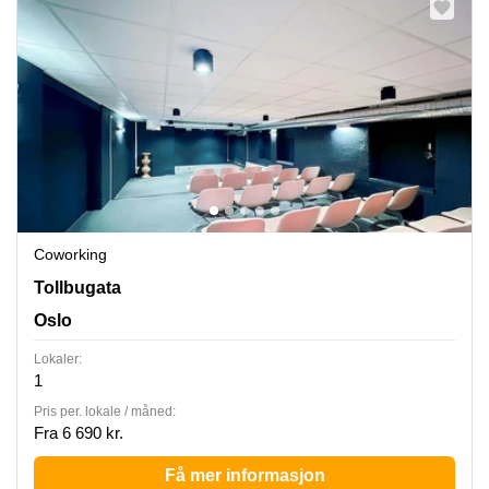
Coworking
Tollbugata 8, Oslo
Tollbugata
Oslo
Lokaler:
1
Pris per. lokale / måned:
Fra 6 690 kr.
Få mer informasjon