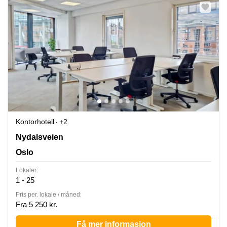
Kontorhotell
+2
Nydalsveien 33,3rd and 4th floor, Oslo
Nydalsveien
Oslo
Lokaler:
1 - 25
Pris per. lokale / måned:
Fra 5 250 kr.
Få mer informasjon