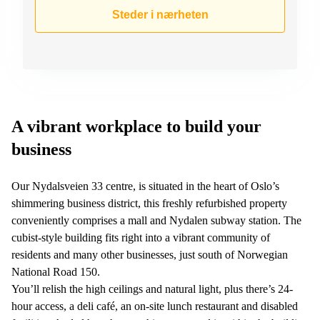
kontor
vei 9
Steder i nærheten
Trondheim
Lysaker
Leie
Strandveien
kontor
6 Drammen
Drammen
Lars
Leie
Hilles
kontor
gate 30
Bærum
Bergen
A vibrant workplace to build your
Coworking
business
Kasperveien
Bærum
1 Våler
Leie
Meierigata
Our Nydalsveien 33 centre, is situated in the heart of Oslo’s
kontor
14
shimmering business district, this freshly refurbished property
Eidsvoll
Elverum
conveniently comprises a mall and Nydalen subway station. The
Hammerstadvegen
cubist-style building fits right into a vibrant community of
2 Eidsvoll
residents and many other businesses, just south of Norwegian
Brattørkaia
National Road 150.
17A
You’ll relish the high ceilings and natural light, plus there’s 24-
Trondheim
hour access, a deli café, an on-site lunch restaurant and disabled