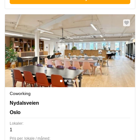
Coworking
Nydalsveien 33,3rd and 4th floor, Oslo
Nydalsveien
Oslo
Lokaler:
1
Pris per. lokale / måned: