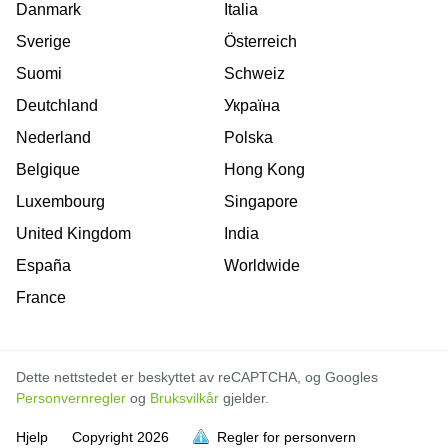
Danmark
Italia
Sverige
Österreich
Suomi
Schweiz
Deutchland
Україна
Nederland
Polska
Belgique
Hong Kong
Luxembourg
Singapore
United Kingdom
India
España
Worldwide
France
Dette nettstedet er beskyttet av reCAPTCHA, og Googles
Personvernregler
og
Bruksvilkår
gjelder.
Hjelp
Copyright
2026
Regler for personvern
er full
er full
er full