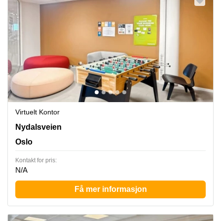
Virtuelt Kontor
Nydalsveien 33,3rd and 4th floor, Oslo
Nydalsveien
Oslo
Kontakt for pris:
N/A
Få mer informasjon