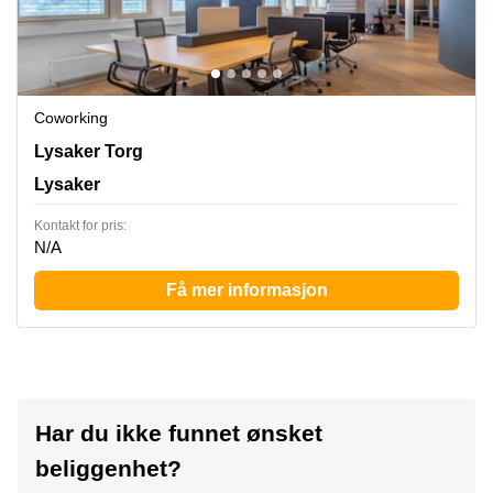
Coworking
Lysaker Torg 5,3rd floor, Lysaker
Lysaker Torg
Lysaker
Kontakt for pris:
N/A
Få mer informasjon
Har du ikke funnet ønsket
beliggenhet?