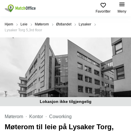
Favoritter
Meny
Leie/utleie
Hjem
Leie
Møterom
Østlandet
Lysaker
Lysaker Torg 5,3rd floor
Hjelp
Produktsider
Populære
Populære
Byer
søk
Kontor
Om oss
Næringslokaler
Innspurten
Kontorfellesskap
til leie Oslo
11 Oslo
Opprett annonse
Kontorhoteller
Kontorhotell
Hoffsveien
Oslo
1 Oslo
Virtuelt
Pris
kontor
Coworking
Henrik
Oslo
Ibsens
Lager
gate
Logg inn
Leie
Lokasjon ikke tilgjengelig
90
Møterom
kontor
Oslo
Oslo
Møterom
Kontor
Coworking
Nedre
Leie
Slottsgate
Møterom til leie på Lysaker Torg,
møterom
4m Oslo