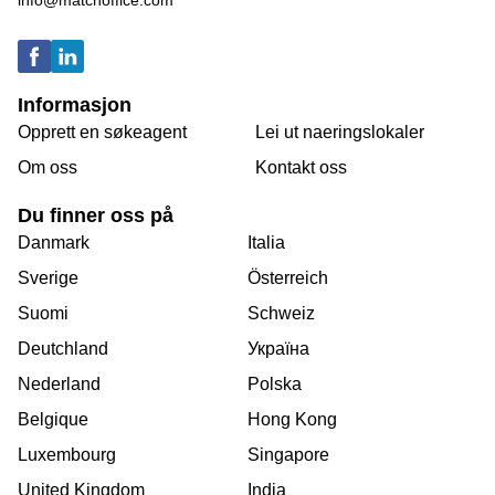
info@matchoffice.com
Informasjon
Opprett en søkeagent
Lei ut naeringslokaler
Om oss
Kontakt oss
Du finner oss på
Danmark
Italia
Sverige
Österreich
Suomi
Schweiz
Deutchland
Україна
Nederland
Polska
Belgique
Hong Kong
Luxembourg
Singapore
United Kingdom
India