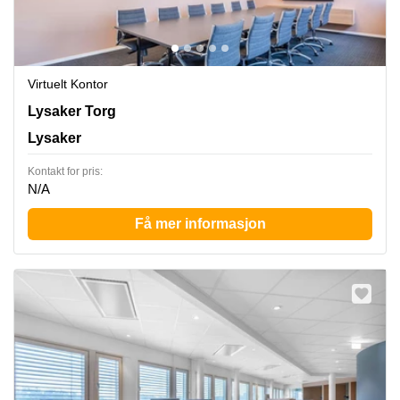
Virtuelt Kontor
Lysaker Torg 5,3rd floor, Lysaker
Lysaker Torg
Lysaker
Kontakt for pris:
N/A
Få mer informasjon