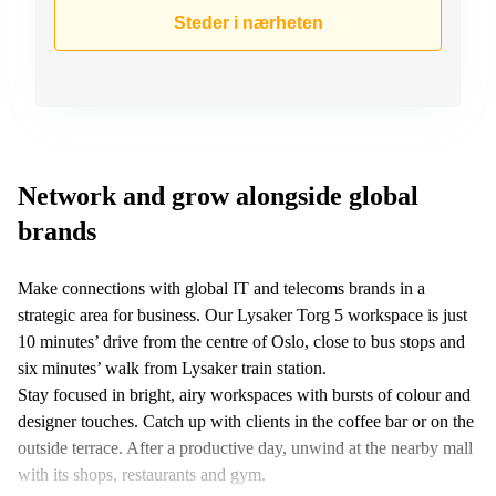
kontor
vei 9
Steder i nærheten
Trondheim
Lysaker
Leie
Strandveien
kontor
6 Drammen
Drammen
Lars
Leie
Hilles
kontor
gate 30
Bærum
Bergen
Network and grow alongside global
Coworking
brands
Kasperveien
Bærum
1 Våler
Leie
Meierigata
Make connections with global IT and telecoms brands in a
kontor
14
strategic area for business. Our Lysaker Torg 5 workspace is just
Eidsvoll
Elverum
10 minutes’ drive from the centre of Oslo, close to bus stops and
Hammerstadvegen
six minutes’ walk from Lysaker train station.
2 Eidsvoll
Stay focused in bright, airy workspaces with bursts of colour and
Brattørkaia
designer touches. Catch up with clients in the coffee bar or on the
17A
outside terrace. After a productive day, unwind at the nearby mall
Trondheim
with its shops, restaurants and gym.