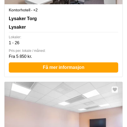
Kontorhotell
+2
Lysaker Torg 5,3rd floor, Lysaker
Lysaker Torg
Lysaker
Lokaler:
1 - 26
Pris per. lokale / måned:
Fra 5 850 kr.
Få mer informasjon