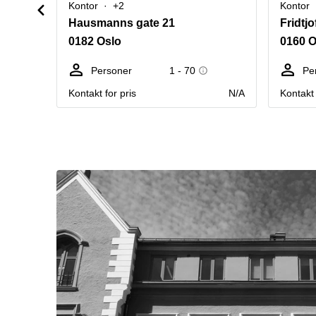
Kontor
+2
Kontor
Hausmanns gate 21
Fridtj
0182 Oslo
0160 O
Personer
1 - 70
Pe
Kontakt for pris
N/A
Kontakt 