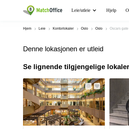
Leie/utleie
Hjelp
O
Hjem
Leie
Kontorlokaler
Oslo
Oslo
Oscars gate
Denne lokasjonen er utleid
Se lignende tilgjengelige lokale