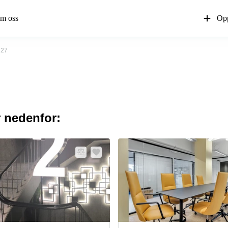
m oss
Opp
 27
r nedenfor: