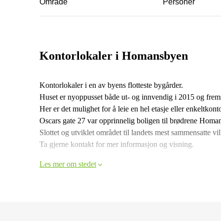
Område
Personer
Kontorlokaler i Homansbyen
Kontorlokaler i en av byens flotteste bygårder.
Huset er nyoppusset både ut- og innvendig i 2015 og frems
Her er det mulighet for å leie en hel etasje eller enkeltkonto
Oscars gate 27 var opprinnelig boligen til brødrene Homa
Slottet og utviklet området til landets mest sammensatte 
Ta gjerne kontakt for mer informasjon og visning.
Les mer om stedet