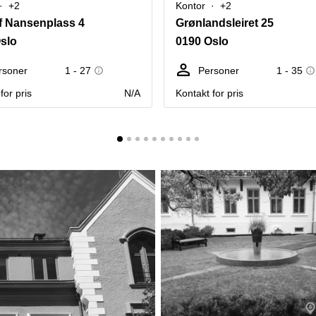
+2
Kontor
+2
of Nansenplass 4
Grønlandsleiret 25
slo
0190 Oslo
rsoner
1 - 27
Personer
1 - 35
for pris
N/A
Kontakt for pris