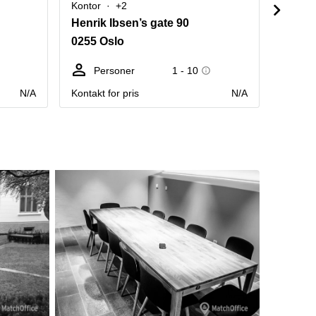
Kontor
+2
Kontor
Henrik Ibsen’s gate 90
Fridtj
0255 Oslo
0160 
Personer
1 - 10
Pe
N/A
Kontakt for pris
N/A
Kontakt