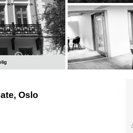
elig
gate, Oslo