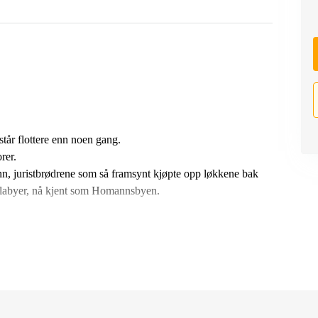
tår flottere enn noen gang.
rer.
nn, juristbrødrene som så framsynt kjøpte opp løkkene bak
villabyer, nå kjent som Homannsbyen.