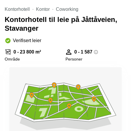
kontor
vei 9
Trondheim
Kontorhotell
Lysaker
Kontor
Coworking
Kontorhotell til leie på Jåttåveien,
Leie
Strandveien
kontor
6 Drammen
Stavanger
Drammen
Lars
Leie
Hilles
Verifisert leier
kontor
gate 30
Bærum
Bergen
0 - 23 800 m²
0 - 1 587
Coworking
Område
Personer
Kasperveien
Bærum
1 Våler
Leie
Meierigata
kontor
14
Eidsvoll
Elverum
Hammerstadvegen
2 Eidsvoll
Brattørkaia
17A
Trondheim