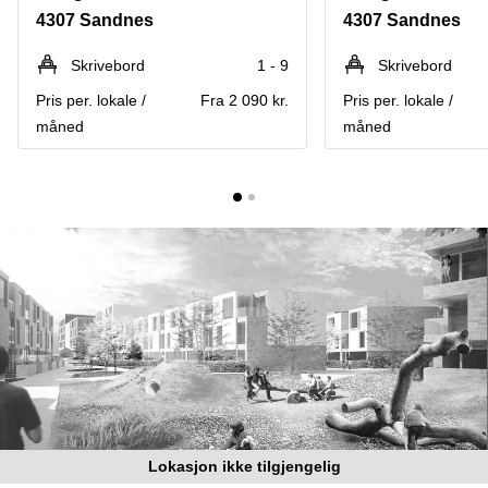
Oslo
4307 Sandnes
4307 Sandnes
Fjordalléen
Virtuelt
16 Oslo
kontor
Skrivebord
1 - 9
Skrivebord
Oslo
Nydalsveien
Pris per. lokale /
Fra 2 090 kr.
Pris per. lokale /
28 Oslo
Coworking
måned
måned
Bergen
Fridtjof
Nansen
Kontor
plass 4
Bergen
Oslo
Møterom
Hagaløkkveien
Bergen
13 Asker
Næringslokaler
Martin
til leie
Linges
Trondheim
vei 25
Fornebu
Kontorhotell
Trondheim
Lysaker
Torg 5
Kontorfellesskap
Bærum
Trondheim
Professor
Lokasjon ikke tilgjengelig
Leie
Kohts